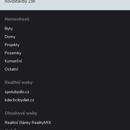
novostavby Zlín
Nemovitosti
Byty
Domy
Projekty
Pozemky
Komerční
Ostatní
Realitní weby
spolubydlo.cz
kdechcibydlet.cz
Obsahové weby
Realitní články RealityMIX