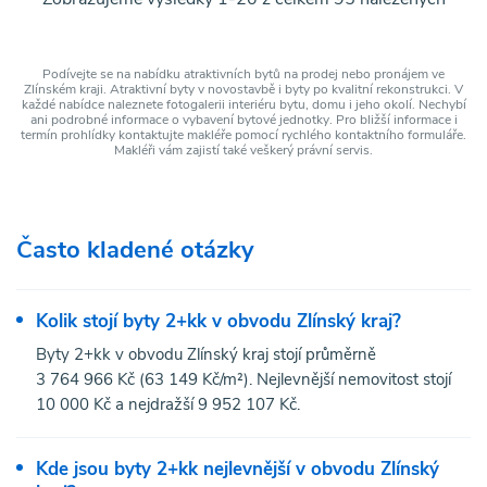
Podívejte se na nabídku atraktivních bytů na prodej nebo pronájem ve
Zlínském kraji. Atraktivní byty v novostavbě i byty po kvalitní rekonstrukci. V
každé nabídce naleznete fotogalerii interiéru bytu, domu i jeho okolí. Nechybí
ani podrobné informace o vybavení bytové jednotky. Pro bližší informace i
termín prohlídky kontaktujte makléře pomocí rychlého kontaktního formuláře.
Makléři vám zajistí také veškerý právní servis.
Často kladené otázky
Kolik stojí byty 2+kk v obvodu Zlínský kraj?
Byty 2+kk v obvodu Zlínský kraj stojí průměrně
3 764 966 Kč (63 149 Kč/m²). Nejlevnější nemovitost stojí
10 000 Kč a nejdražší 9 952 107 Kč.
Kde jsou byty 2+kk nejlevnější v obvodu Zlínský