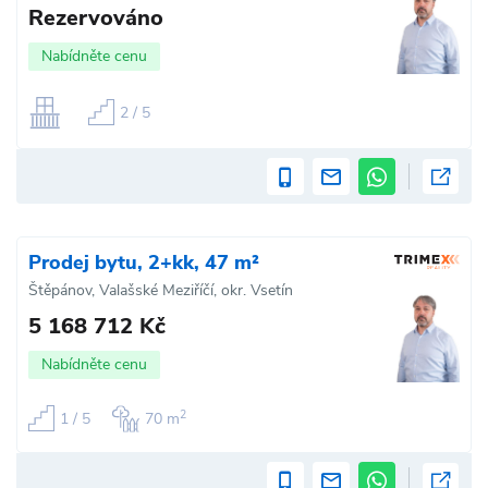
Rezervováno
Nabídněte cenu
2 / 5
Prodej bytu, 2+kk, 47 m²
Štěpánov, Valašské Meziříčí, okr. Vsetín
5 168 712 Kč
Nabídněte cenu
2
1 / 5
70 m