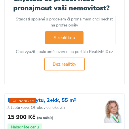
pronajmout vaši nemovitost?
Starosti spojené s prodejem či pronájmem chci nechat
na profesionály
S realitkou
Chci využít soukromé inzerce na portálu RealityMIX.cz
Bez realitky
Pronájem bytu, 2+kk, 55 m²
TOP NABÍDKA
J. Jabůrkové, Otrokovice, okr. Zlín
15 900 Kč
(za měsíc)
Nabídněte cenu