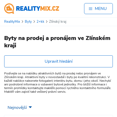
MENU
RealityMix
Byty
2+kk
Zlínský kraj
Byty na prodej a pronájem ve Zlínském
kraji
Upravit hledání
Podívejte se na nabídku atraktivních bytů na prodej nebo pronájem ve
Zlínském kraji. Atraktivní byty v novostavbě i byty po kvalitní rekonstrukci. V
každé nabídce naleznete fotogalerii interiéru bytu, domu i jeho okolí. Nechybí
ani podrobné informace o vybavení bytové jednotky. Pro bližší informace i
termín prohlídky kontaktujte makléře pomocí rychlého kontaktního formuláře.
Makléři vám zajistí také veškerý právní servis.