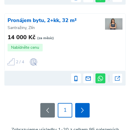
Pronájem bytu, 2+kk, 32 m²
Santražiny, Zlín
14 000 Kč
(za měsíc)
Nabídněte cenu
2 / 4
1
Zobrazujeme výsledky 1-20 z celkem 95 nalezených