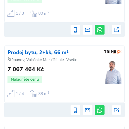
2
1 / 3
80 m
Prodej bytu, 2+kk, 66 m²
Štěpánov, Valašské Meziříčí, okr. Vsetín
7 067 464 Kč
Nabídněte cenu
2
1 / 4
88 m