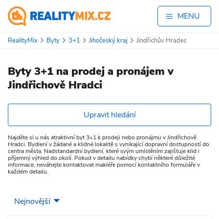
MENU
RealityMix
Byty
3+1
Jihočeský kraj
Jindřichův Hradec
Byty 3+1 na prodej a pronájem v
Jindřichově Hradci
Upravit hledání
Najděte si u nás atraktivní byt 3+1 k prodeji nebo pronájmu v Jindřichově
Hradci. Bydlení v žádané a klidné lokalitě s vynikající dopravní dostupností do
centra města. Nadstandardní bydlení, které svým umístěním zajištuje klid i
příjemný výhled do okolí. Pokud v detailu nabídky chybí některé důležité
informace, neváhejte kontaktovat makléře pomocí kontaktního formuláře v
každém detailu.