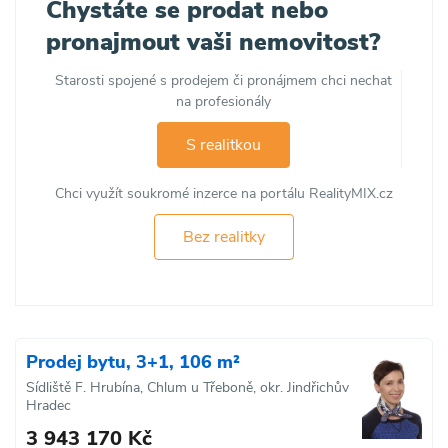
Chystáte se prodat nebo
pronajmout vaši nemovitost?
Starosti spojené s prodejem či pronájmem chci nechat
na profesionály
S realitkou
Chci využít soukromé inzerce na portálu RealityMIX.cz
Bez realitky
Prodej bytu, 3+1, 106 m²
Sídliště F. Hrubína, Chlum u Třeboně, okr. Jindřichův
Hradec
3 943 170 Kč