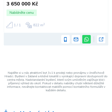
3 650 000 Kč
Nabídněte cenu
2
1 / 1
822 m
Najděte si u nás atraktivní byt 3+1 k prodeji nebo pronájmu v Jindřichově
Hradci. Bydlení v žádané a klidné lokalitě s vynikající dopravní dostupností do
centra města. Nadstandardní bydlení, které svým umístěním zajištuje klid i
příjemný výhled do okolí. Pokud v detailu nabídky chybí některé důležité
informace, neváhejte kontaktovat makléře pomocí kontaktního formuláře v
každém detailu.