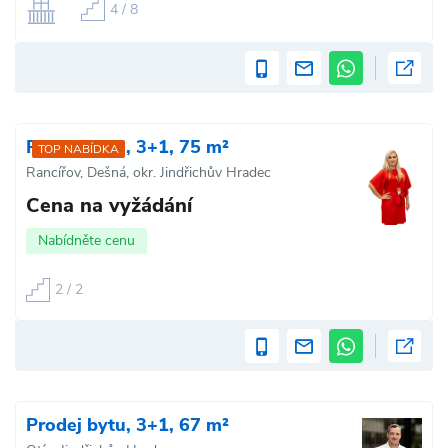
4 / 8
Prodej bytu, 3+1, 75 m²
TOP NABÍDKA
Rancířov, Dešná, okr. Jindřichův Hradec
Cena na vyžádání
Nabídněte cenu
2 / 2
Prodej bytu, 3+1, 67 m²