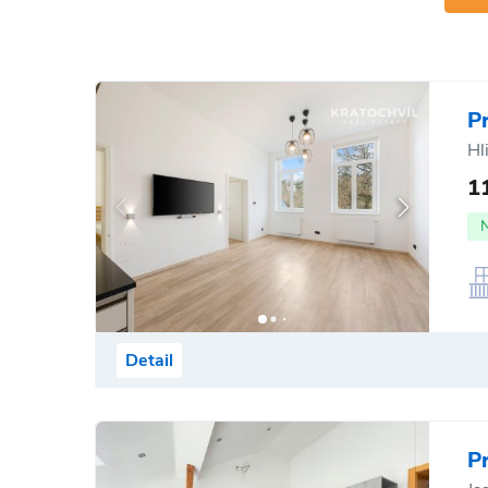
P
Hl
1
Detail
P