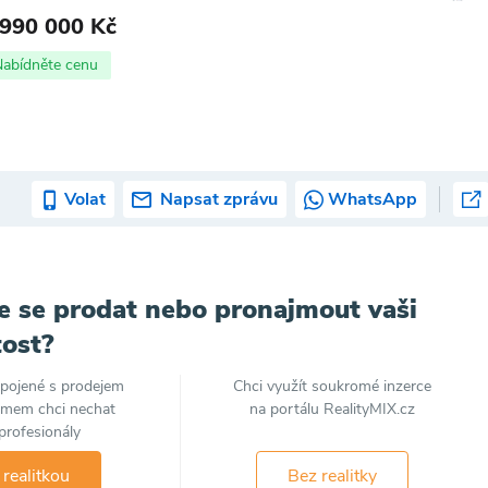
 990 000 Kč
Nabídněte cenu
Volat
Napsat zprávu
WhatsApp
e se prodat nebo pronajmout vaši
ost?
spojené s prodejem
Chci využít soukromé inzerce
jmem chci nechat
na portálu RealityMIX.cz
profesionály
 realitkou
Bez realitky