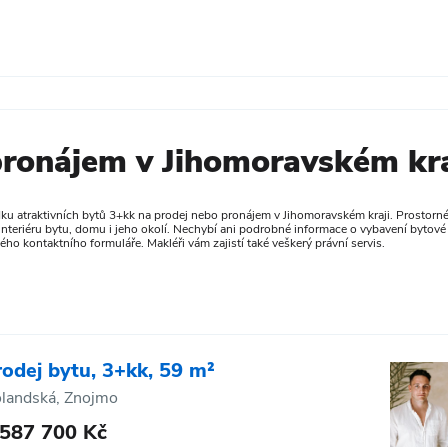
pronájem v Jihomoravském kra
dku atraktivních bytů 3+kk na prodej nebo pronájem v Jihomoravském kraji. Prostorné 
 interiéru bytu, domu i jeho okolí. Nechybí ani podrobné informace o vybavení bytové 
ho kontaktního formuláře. Makléři vám zajistí také veškerý právní servis.
rodej bytu, 3+kk, 59 m²
landská, Znojmo
 587 700 Kč