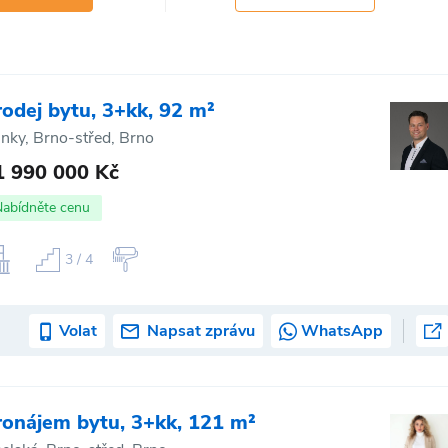
rodej bytu, 3+kk, 92 m²
inky, Brno-střed, Brno
1 990 000 Kč
Nabídněte cenu
3 / 4
Volat
Napsat zprávu
WhatsApp
ronájem bytu, 3+kk, 121 m²