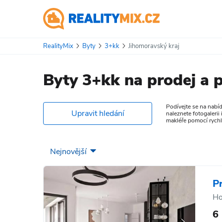
RealityMix
Byty
3+kk
Jihomoravský kraj
Byty 3+kk na prodej a 
Podívejte se na nabí
Upravit hledání
naleznete fotogalerii
makléře pomocí rychlé
P
Ho
6