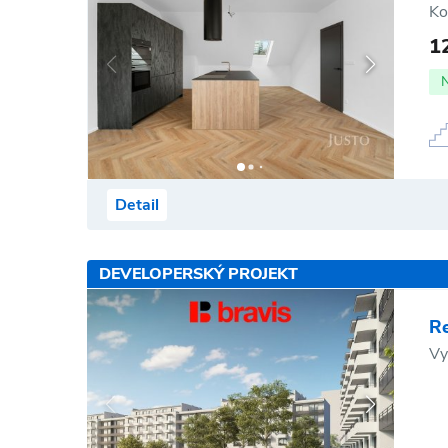
Ko
1
Detail
DEVELOPERSKÝ PROJEKT
R
Vy