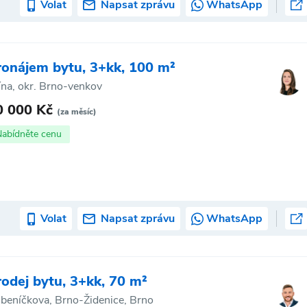
Volat
Napsat zprávu
WhatsApp
ronájem bytu, 3+kk, 100 m²
ína, okr. Brno-venkov
0 000 Kč
(za měsíc)
Nabídněte cenu
Volat
Napsat zprávu
WhatsApp
rodej bytu, 3+kk, 70 m²
beníčkova, Brno-Židenice, Brno