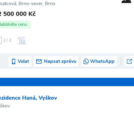
satcová, Brno-sever, Brno
2 500 000 Kč
Nabídněte cenu
2 / 2
Volat
Napsat zprávu
WhatsApp
ezidence Haná, Vyškov
škov