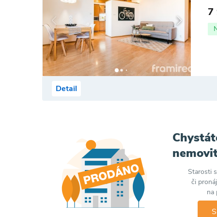
7
Detail
Chystát
nemovit
Starosti 
či proná
na 
S