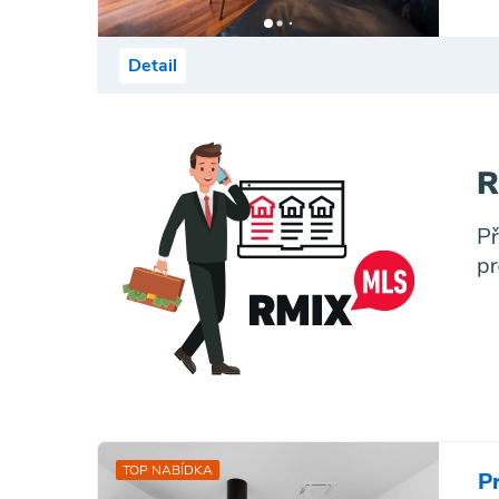
Detail
TOP NABÍDKA
P