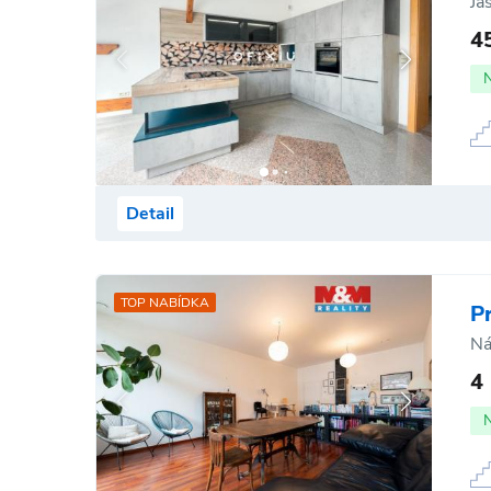
Ja
4
Detail
TOP NABÍDKA
P
Ná
4