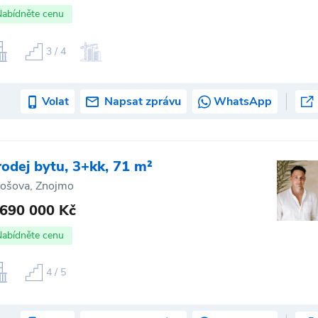
Nabídněte cenu
3 / 4
Volat
Napsat zprávu
WhatsApp
rodej bytu, 3+kk, 71 m²
rošova, Znojmo
 690 000 Kč
Nabídněte cenu
4 / 5