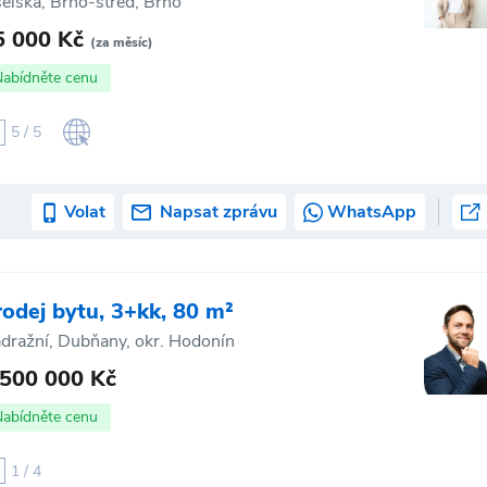
selská, Brno-střed, Brno
5 000 Kč
(za měsíc)
Nabídněte cenu
5 / 5
Volat
Napsat zprávu
WhatsApp
rodej bytu, 3+kk, 80 m²
dražní, Dubňany, okr. Hodonín
 500 000 Kč
Nabídněte cenu
1 / 4