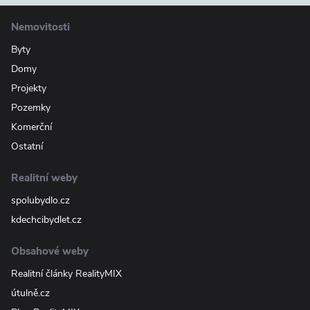
Nemovitosti
Byty
Domy
Projekty
Pozemky
Komerční
Ostatní
Realitní weby
spolubydlo.cz
kdechcibydlet.cz
Obsahové weby
Realitní články RealityMIX
útulně.cz