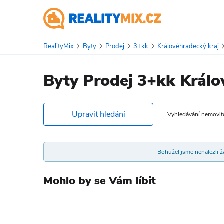
RealityMix
Byty
Prodej
3+kk
Královéhradecký kraj
Byty Prodej 3+kk Králo
Upravit hledání
Vyhledávání nemovitos
Bohužel jsme nenalezli žá
Mohlo by se Vám líbit