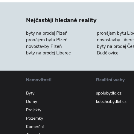
Nejčastěji hledané reality
byty na prodej Plzeň
pronájem bytu Lib
pronájem bytu Plzeň
novostavby Libere
novostavby Plzeň
byty na prodej Če
byty na prodej Liberec
Budějovice
Nemovitosti
Realitní weby
Byty
spolubydlo.cz
Domy
kdechcibydlet.cz
Projekty
Pozemky
Komerční