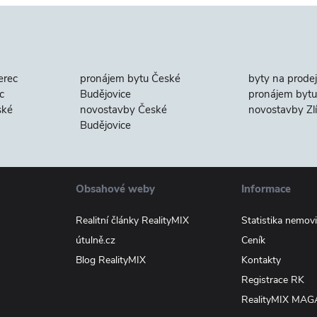
erec
pronájem bytu České
byty na prodej
c
Budějovice
pronájem bytu 
ské
novostavby České
novostavby Zl
Budějovice
Obsahové weby
Informace
Realitní články RealityMIX
Statistika nemovi
útulně.cz
Ceník
Blog RealityMIX
Kontakty
Registrace RK
RealityMIX MAG