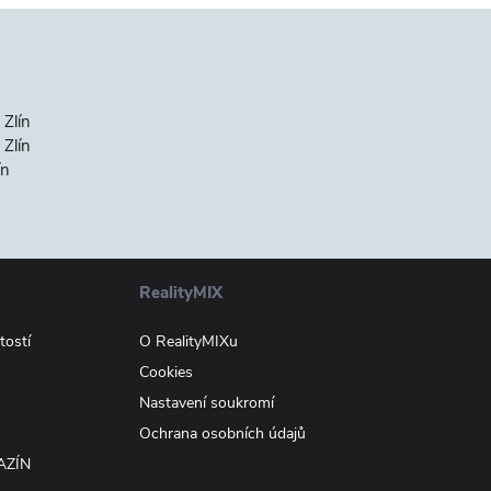
 Zlín
Zlín
ín
RealityMIX
tostí
O RealityMIXu
Cookies
Nastavení soukromí
Ochrana osobních údajů
AZÍN