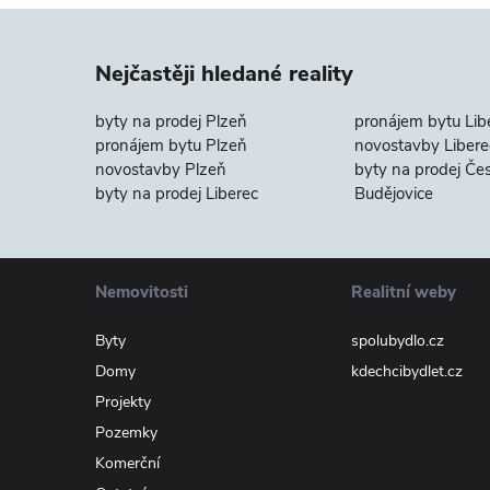
Nejčastěji hledané reality
byty na prodej Plzeň
pronájem bytu Lib
pronájem bytu Plzeň
novostavby Libere
novostavby Plzeň
byty na prodej Če
byty na prodej Liberec
Budějovice
Nemovitosti
Realitní weby
Byty
spolubydlo.cz
Domy
kdechcibydlet.cz
Projekty
Pozemky
Komerční