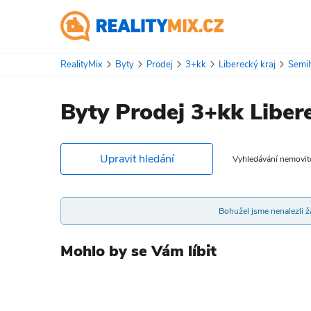
RealityMix
Byty
Prodej
3+kk
Liberecký kraj
Semil
Byty Prodej 3+kk Libe
Upravit hledání
Vyhledávání nemovitos
Bohužel jsme nenalezli žá
Mohlo by se Vám líbit