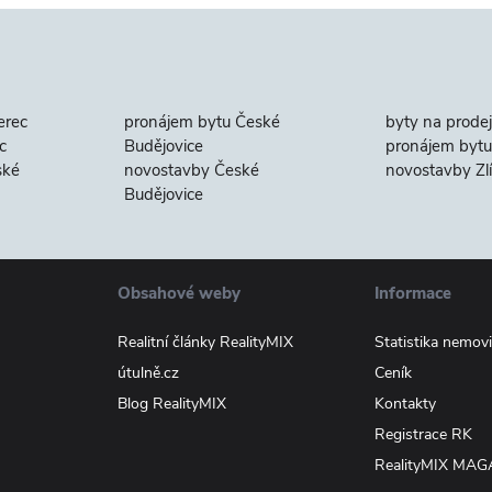
erec
pronájem bytu České
byty na prodej
c
Budějovice
pronájem bytu 
ské
novostavby České
novostavby Zl
Budějovice
Obsahové weby
Informace
Realitní články RealityMIX
Statistika nemovi
útulně.cz
Ceník
Blog RealityMIX
Kontakty
Registrace RK
RealityMIX MAG