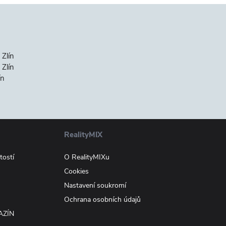
 Zlín
Zlín
ín
RealityMIX
tostí
O RealityMIXu
Cookies
Nastavení soukromí
Ochrana osobních údajů
AZÍN