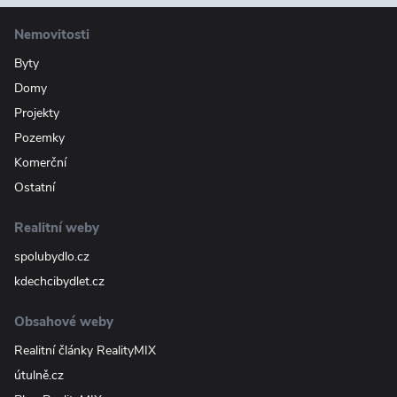
Nemovitosti
Byty
Domy
Projekty
Pozemky
Komerční
Ostatní
Realitní weby
spolubydlo.cz
kdechcibydlet.cz
Obsahové weby
Realitní články RealityMIX
útulně.cz