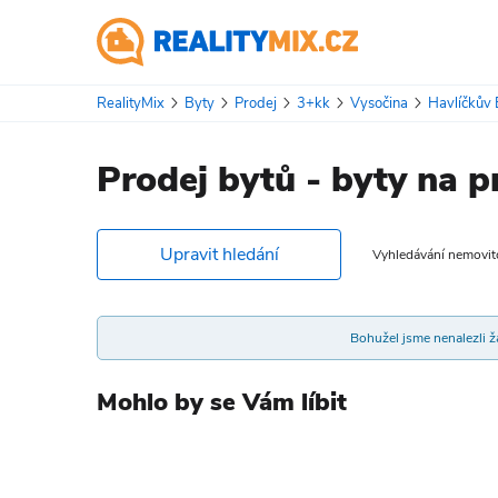
RealityMix
Byty
Prodej
3+kk
Vysočina
Havlíčkův
Prodej bytů - byty na p
Upravit hledání
Vyhledávání nemovitos
Bohužel jsme nenalezli žá
Mohlo by se Vám líbit