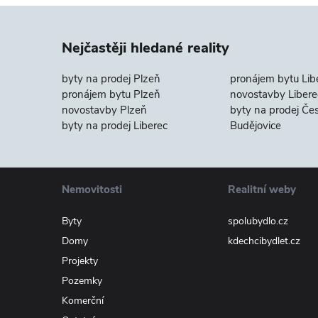
Nejčastěji hledané reality
byty na prodej Plzeň
pronájem bytu Lib
pronájem bytu Plzeň
novostavby Libere
novostavby Plzeň
byty na prodej Če
byty na prodej Liberec
Budějovice
Nemovitosti
Realitní weby
Byty
spolubydlo.cz
Domy
kdechcibydlet.cz
Projekty
Pozemky
Komerční