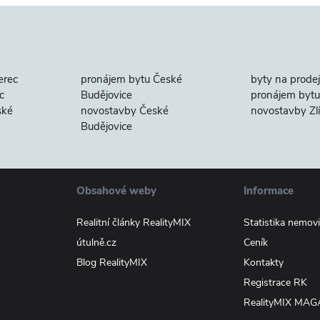
erec
pronájem bytu České
byty na prodej
c
Budějovice
pronájem bytu 
ské
novostavby České
novostavby Zl
Budějovice
Obsahové weby
Informace
Realitní články RealityMIX
Statistika nemovi
útulně.cz
Ceník
Blog RealityMIX
Kontakty
Registrace RK
RealityMIX MAG