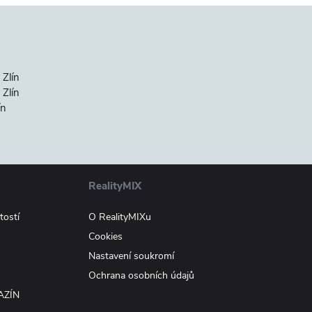
 Zlín
Zlín
ín
RealityMIX
tostí
O RealityMIXu
Cookies
Nastavení soukromí
Ochrana osobních údajů
AZÍN