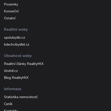
Pozemky
Komerční
Ostatní
Realitní weby
spolubydlo.cz
kdechcibydlet.cz
Obsahové weby
Realitní články RealityMIX
útulně.cz
Blog RealityMIX
Informace
Statistika nemovitostí
Ceník
Kontakty