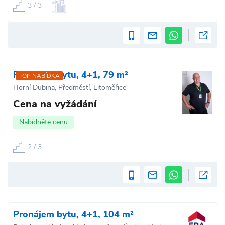
3 / 3
Pronájem bytu, 4+1, 79 m²
TOP NABÍDKA
Horní Dubina, Předměstí, Litoměřice
Cena na vyžádání
Nabídněte cenu
2 / 3
Pronájem bytu, 4+1, 104 m²