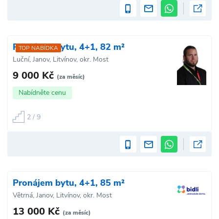
Pronájem bytu, 4+1, 82 m²
TOP NABÍDKA
Luční, Janov, Litvínov, okr. Most
9 000 Kč
(za měsíc)
Nabídněte cenu
2 / 9
Pronájem bytu, 4+1, 85 m²
Větrná, Janov, Litvínov, okr. Most
13 000 Kč
(za měsíc)