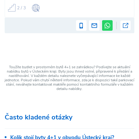
2 / 3
Toužíte bydlet v prostorném bytě 4+1 se zahrádkou? Podívejte se aktuální
nabídku bytů v Ústeckém kraji. Byty jsou ihned volné, připravené k předání a
nastěhování. V každém detailu naleznete vyčerpávající informace ke každé
jednotce. Pokud vám chybí některé informace, zda je k dispozici také parkovací
stání, neváhejte kontaktovat makléře pomocí kontaktního formuláře v každém
detailu nabídky.
Často kladené otázky
Kolik stojí byty 4+1 v obvodu Ústecký kraj?