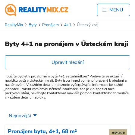
MENU
RealityMix
Byty
Pronájem
4+1
Ústecký kraj
Byty 4+1 na pronájem v Ústeckém kraji
Upravit hledání
Toužíte bydlet v prostorném bytě 4+1 se zahrádkou? Podívejte se aktuální
nabídku bytů v Ústeckém kraji. Byty jsou ihned volné, připravené k předání a
nastěhování. V každém detailu naleznete vyčerpávající informace ke každé
jednotce. Pokud vám chybí některé informace, zda je k dispozici také
parkovací stání, neváhejte kontaktovat makléře pomocí kontaktního formuláře
v každém detailu nabídky.
Pronájem bytu, 4+1, 68 m²