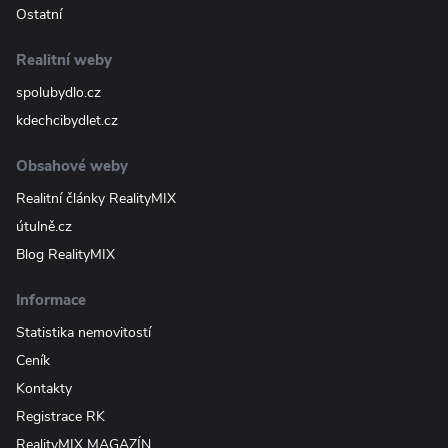
Ostatní
Realitní weby
spolubydlo.cz
kdechcibydlet.cz
Obsahové weby
Realitní články RealityMIX
útulně.cz
Blog RealityMIX
Informace
Statistika nemovitostí
Ceník
Kontakty
Registrace RK
RealityMIX MAGAZÍN