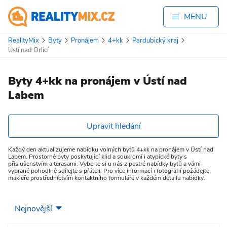
MENU
RealityMix
Byty
Pronájem
4+kk
Pardubický kraj
Ústí nad Orlicí
Byty 4+kk na pronájem v Ústí nad
Labem
Upravit hledání
Každý den aktualizujeme nabídku volných bytů 4+kk na pronájem v Ústí nad
Labem. Prostorné byty poskytující klid a soukromí i atypické byty s
příslušenstvím a terasami. Vyberte si u nás z pestré nabídky bytů a vámi
vybrané pohodlně sdílejte s přáteli. Pro více informací i fotografií požádejte
makléře prostřednictvím kontaktního formuláře v každém detailu nabídky.