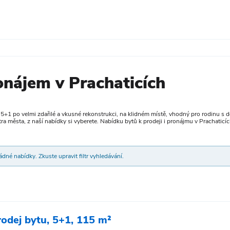
onájem v Prachaticích
 5+1 po velmi zdařilé a vkusné rekonstrukci, na klidném místě, vhodný pro rodinu s dě
ntra města, z naší nabídky si vyberete. Nabídku bytů k prodeji i pronájmu v Prachatic
dné nabídky. Zkuste upravit filtr vyhledávání.
rodej bytu, 5+1, 115 m²