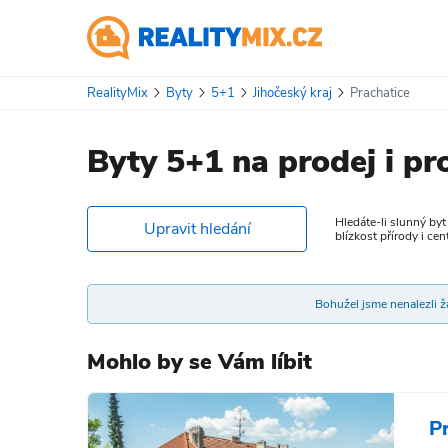
RealityMix
Byty
5+1
Jihočeský kraj
Prachatice
Byty 5+1 na prodej i pr
Hledáte-li slunný byt
Upravit hledání
blízkost přírody i ce
Bohužel jsme nenalezli žá
Mohlo by se Vám líbit
P