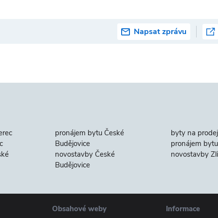
Napsat zprávu
erec
pronájem bytu České
byty na prodej
c
Budějovice
pronájem bytu 
ské
novostavby České
novostavby Zl
Budějovice
Obsahové weby
Informace