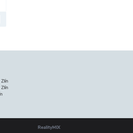
 Zlín
Zlín
ín
RealityMIX