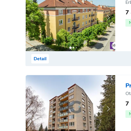
Er
7
Detail
P
Ot
7