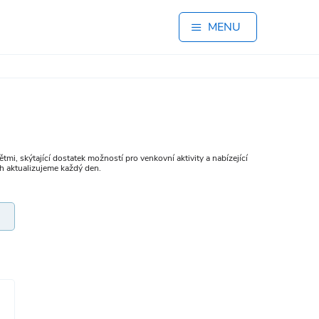
MENU
tmi, skýtající dostatek možností pro venkovní aktivity a nabízející
ích aktualizujeme každý den.