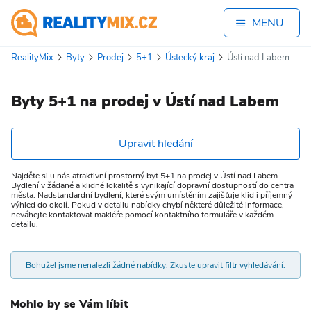
MENU
RealityMix
Byty
Prodej
5+1
Ústecký kraj
Ústí nad Labem
Byty 5+1 na prodej v Ústí nad Labem
Upravit hledání
Najděte si u nás atraktivní prostorný byt 5+1 na prodej v Ústí nad Labem.
Bydlení v žádané a klidné lokalitě s vynikající dopravní dostupností do centra
města. Nadstandardní bydlení, které svým umístěním zajišťuje klid i příjemný
výhled do okolí. Pokud v detailu nabídky chybí některé důležité informace,
neváhejte kontaktovat makléře pomocí kontaktního formuláře v každém
detailu.
Bohužel jsme nenalezli žádné nabídky. Zkuste upravit filtr vyhledávání.
Mohlo by se Vám líbit