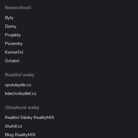
Nemovitosti
Byty
Domy
Projekty
Pozemky
Komerční
Ostatní
Realitní weby
spolubydlo.cz
kdechcibydlet.cz
Obsahové weby
Realitní články RealityMIX
útulně.cz
Blog RealityMIX