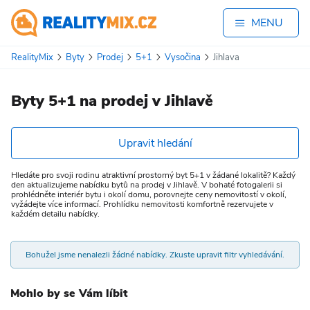
MENU
RealityMix
Byty
Prodej
5+1
Vysočina
Jihlava
Byty 5+1 na prodej v Jihlavě
Upravit hledání
Hledáte pro svoji rodinu atraktivní prostorný byt 5+1 v žádané lokalitě? Každý
den aktualizujeme nabídku bytů na prodej v Jihlavě. V bohaté fotogalerii si
prohlédněte interiér bytu i okolí domu, porovnejte ceny nemovitostí v okolí,
vyžádejte více informací. Prohlídku nemovitosti komfortně rezervujete v
každém detailu nabídky.
Bohužel jsme nenalezli žádné nabídky. Zkuste upravit filtr vyhledávání.
Mohlo by se Vám líbit