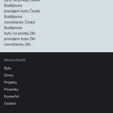
byty na prodej České
Budějovice
pronájem bytu České
Budějovice
novostavby České
Budějovice
byty na prodej Zlín
pronájem bytu Zlín
novostavby Zlín
Nemovitosti
Byty
Domy
Projekty
Pozemky
Komerční
Ostatní