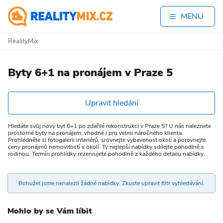
MENU
RealityMix
Byty 6+1 na pronájem v Praze 5
Upravit hledání
Hledáte svůj nový byt 6+1 po zdařilé rekonstrukci v Praze 5? U nás naleznete
prostorné byty na pronájem, vhodné i pro velmi náročného klienta.
Prohlédněte si fotogalerii interiérů, srovnejte vybavenost okolí a porovnejte
ceny pronájmů nemovitostí v okolí. Ty nejlepší nabídky sdílejte pohodlně s
rodinou. Termín prohlídky rezervujete pohodlně z každého detailu nabídky.
Bohužel jsme nenalezli žádné nabídky. Zkuste upravit filtr vyhledávání.
Mohlo by se Vám líbit