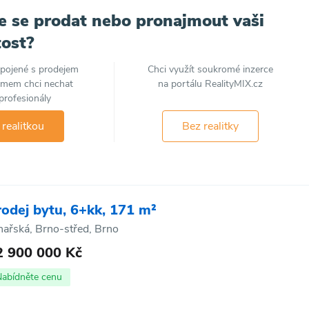
e se prodat nebo pronajmout vaši
ost?
spojené s prodejem
Chci využít soukromé inzerce
jmem chci nechat
na portálu RealityMIX.cz
profesionály
 realitkou
Bez realitky
rodej bytu, 6+kk, 171 m²
nařská, Brno-střed, Brno
2 900 000 Kč
Nabídněte cenu