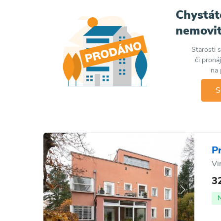
Chystát
nemovit
Starosti 
či proná
na 
S
P
Vi
3