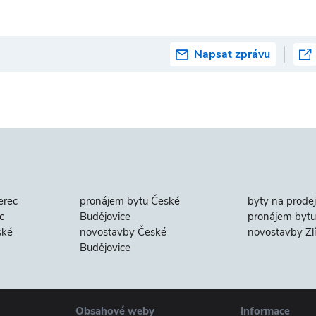
Napsat zprávu
erec
pronájem bytu České
byty na prodej
c
Budějovice
pronájem bytu 
ské
novostavby České
novostavby Zl
Budějovice
Obsahové weby
Informace