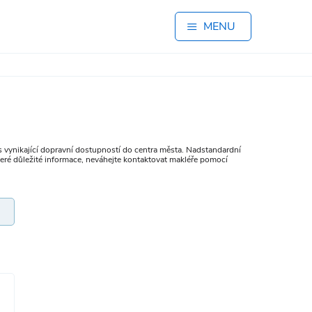
MENU
ě s vynikající dopravní dostupností do centra města. Nadstandardní
které důležité informace, neváhejte kontaktovat makléře pomocí