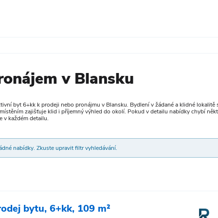
pronájem v Blansku
ktivní byt 6+kk k prodeji nebo pronájmu v Blansku. Bydlení v žádané a klidné lokalit
místěním zajišťuje klid i příjemný výhled do okolí. Pokud v detailu nabídky chybí ně
e v každém detailu.
dné nabídky. Zkuste upravit filtr vyhledávání.
rodej bytu, 6+kk, 109 m²