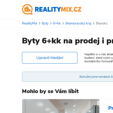
RealityMix
Byty
6+kk
Jihomoravský kraj
Blansko
Byty 6+kk na prodej i 
Najděte si u nás atra
Upravit hledání
bydlení, které svým u
kontaktního formulář
Bohužel jsme nenalezli žá
Mohlo by se Vám líbit
P