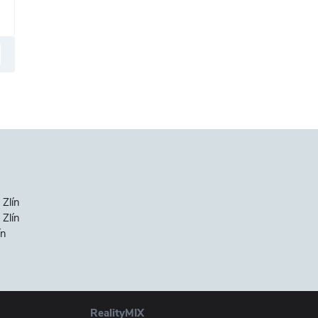
 Zlín
Zlín
ín
RealityMIX