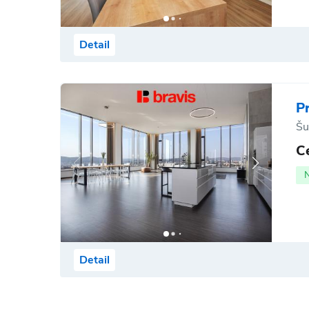
Detail
P
Šu
C
Detail