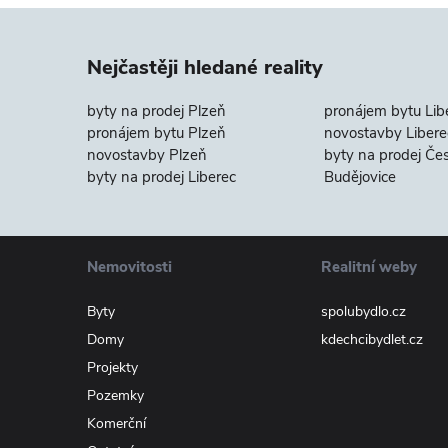
Nejčastěji hledané reality
byty na prodej Plzeň
pronájem bytu Lib
pronájem bytu Plzeň
novostavby Libere
novostavby Plzeň
byty na prodej Če
byty na prodej Liberec
Budějovice
Nemovitosti
Realitní weby
Byty
spolubydlo.cz
Domy
kdechcibydlet.cz
Projekty
Pozemky
Komerční