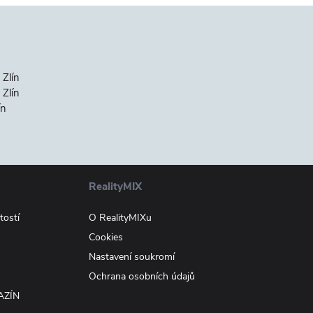
 Zlín
Zlín
ín
RealityMIX
tostí
O RealityMIXu
Cookies
Nastavení soukromí
Ochrana osobních údajů
AZÍN