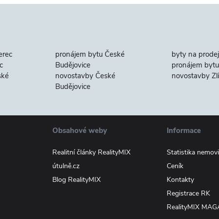
erec
pronájem bytu České
byty na prodej
c
Budějovice
pronájem bytu 
ské
novostavby České
novostavby Zl
Budějovice
Obsahové weby
Informace
Realitní články RealityMIX
Statistika nemovi
útulně.cz
Ceník
Blog RealityMIX
Kontakty
Registrace RK
RealityMIX MAG