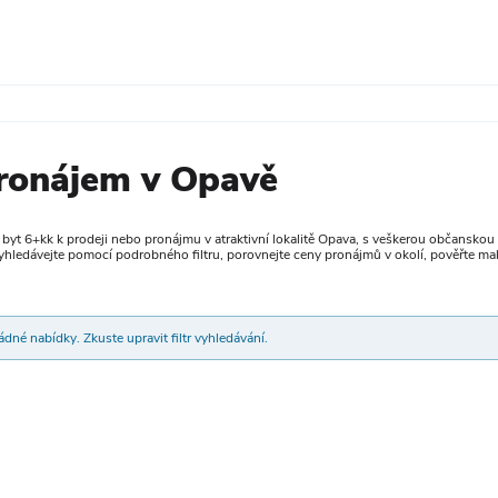
pronájem v Opavě
 byt 6+kk k prodeji nebo pronájmu v atraktivní lokalitě Opava, s veškerou občansk
Vyhledávejte pomocí podrobného filtru, porovnejte ceny pronájmů v okolí, pověřte ma
dné nabídky. Zkuste upravit filtr vyhledávání.