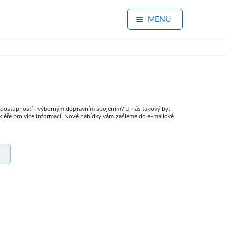
MENU
ou dostupností i výborným dopravním spojením? U nás takový byt
kléře pro více informací. Nové nabídky vám zašleme do e-mailové