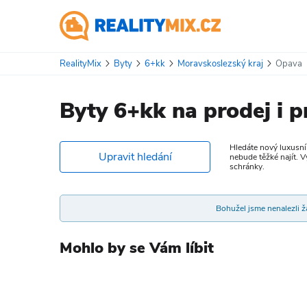
RealityMix
Byty
6+kk
Moravskoslezský kraj
Opava
Byty 6+kk na prodej i 
Hledáte nový luxusní
Upravit hledání
nebude těžké najít. 
schránky.
Bohužel jsme nenalezli žá
Mohlo by se Vám líbit