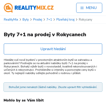
MENU
RealityMix
Byty
Prodej
7+1
Plzeňský kraj
Rokycany
Byty 7+1 na prodej v Rokycanech
Upravit hledání
Hledáte své nové bydlení v prostorném atraktivním bytě se zahradou a
parkováním? Podívejte se na aktuální nabídku bytů 7+1 na prodej v
Rokycanech. Bohatý výběr bytů v novostavbě, kvalitně rekonstruovaných i
určených k rekonstrukci. Prohlédněte si interiéry a porovnejte ceny bytů v
okolí. Ty nejlepší nabídky sdílejte pohodlně s rodinou i přáteli.
Bohužel jsme nenalezli žádné nabídky. Zkuste upravit filtr vyhledávání.
Mohlo by se Vám líbit