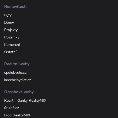
Nemovitosti
Byty
Domy
Projekty
Pozemky
Komerční
Ostatní
Realitní weby
spolubydlo.cz
kdechcibydlet.cz
Obsahové weby
Realitní články RealityMIX
útulně.cz
Blog RealityMIX