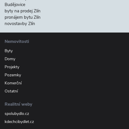
Budějovice
byty na prodej Zlín
pronájem bytu Zlín
novostavby Zlín
Nemovitosti
Byty
Domy
Projekty
Pozemky
Komerční
Ostatní
Realitní weby
spolubydlo.cz
kdechcibydlet.cz