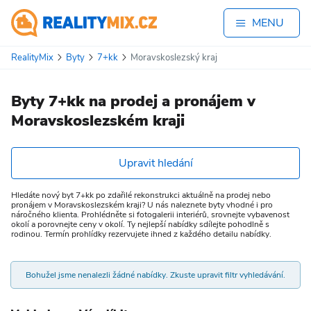
MENU
RealityMix
Byty
7+kk
Moravskoslezský kraj
Byty 7+kk na prodej a pronájem v
Moravskoslezském kraji
Upravit hledání
Hledáte nový byt 7+kk po zdařilé rekonstrukci aktuálně na prodej nebo
pronájem v Moravskoslezském kraji? U nás naleznete byty vhodné i pro
náročného klienta. Prohlédněte si fotogalerii interiérů, srovnejte vybavenost
okolí a porovnejte ceny v okolí. Ty nejlepší nabídky sdílejte pohodlně s
rodinou. Termín prohlídky rezervujete ihned z každého detailu nabídky.
Bohužel jsme nenalezli žádné nabídky. Zkuste upravit filtr vyhledávání.