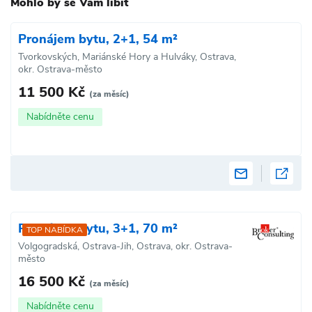
Mohlo by se Vám líbit
Pronájem bytu, 2+1, 54 m²
Tvorkovských, Mariánské Hory a Hulváky, Ostrava,
okr. Ostrava-město
11 500 Kč
(za měsíc)
Nabídněte cenu
Pronájem bytu, 3+1, 70 m²
TOP NABÍDKA
Volgogradská, Ostrava-Jih, Ostrava, okr. Ostrava-
město
16 500 Kč
(za měsíc)
Nabídněte cenu