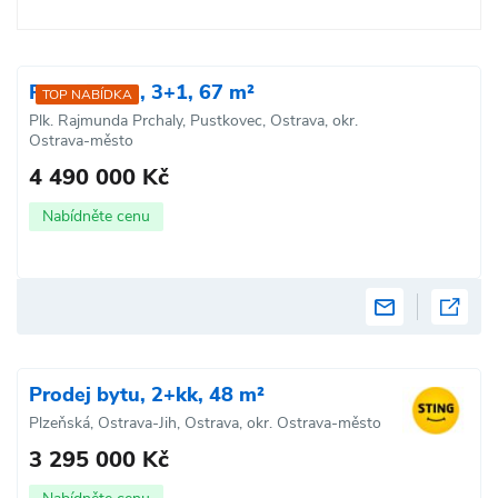
Prodej bytu, 3+1, 67 m²
TOP NABÍDKA
Plk. Rajmunda Prchaly, Pustkovec, Ostrava, okr.
Ostrava-město
4 490 000 Kč
Nabídněte cenu
Prodej bytu, 2+kk, 48 m²
Plzeňská, Ostrava-Jih, Ostrava, okr. Ostrava-město
3 295 000 Kč