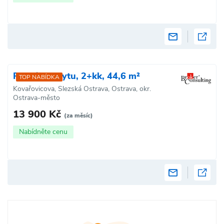
Pronájem bytu, 2+kk, 44,6 m²
TOP NABÍDKA
Kovařovicova, Slezská Ostrava, Ostrava, okr.
Ostrava-město
13 900 Kč
(za měsíc)
Nabídněte cenu