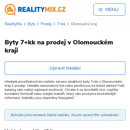
MENU
RealityMix
Byty
Prodej
7+kk
Olomoucký kraj
Byty 7+kk na prodej v Olomouckém
kraji
Upravit hledání
Hledejte prostřednictvím našeho serveru atraktivní byty 7+kk v Olomouckém
kraji k prodeji. Hledáte mezonetový byt nebo penthouse na dobré adrese? Náš
katalog vám nabízí zajímavé možnosti. Chcete-li se dozvědět více, vyplňte
kontaktní formulář nebo volejte makléři, který vám poskytne konkrétnější
informace. Nabídky jsou doplněny fotogalerií.
Bohužel jsme nenalezli žádné nabídky. Zkuste upravit filtr vyhledávání.