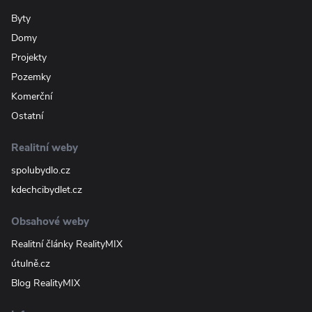
Byty
Domy
Projekty
Pozemky
Komerční
Ostatní
Realitní weby
spolubydlo.cz
kdechcibydlet.cz
Obsahové weby
Realitní články RealityMIX
útulně.cz
Blog RealityMIX