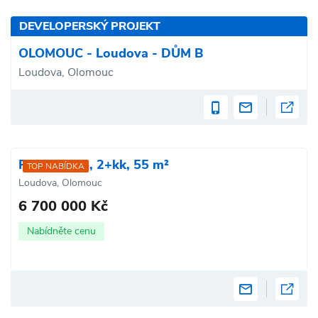
DEVELOPERSKÝ PROJEKT
OLOMOUC - Loudova - DŮM B
Loudova, Olomouc
Prodej bytu, 2+kk, 55 m²
TOP NABÍDKA
Loudova, Olomouc
6 700 000 Kč
Nabídněte cenu