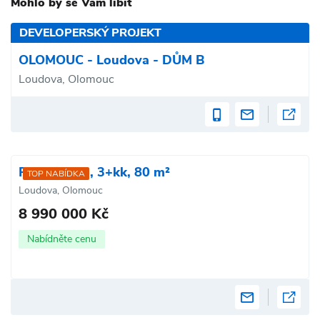
Mohlo by se Vám líbit
DEVELOPERSKÝ PROJEKT
OLOMOUC - Loudova - DŮM B
Loudova, Olomouc
Prodej bytu, 3+kk, 80 m²
TOP NABÍDKA
Loudova, Olomouc
8 990 000 Kč
Nabídněte cenu