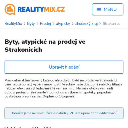
MENU
RealityMix
Byty
Prodej
atypický
Jihočeský kraj
Strakonice
Byty, atypické na prodej ve
Strakonicích
Upravit hledání
Pravidelně aktualizovaný katalog atypických bytů na prodej ve Strakonicích
vám nabízí bohatý výběr nemovitostí. Všechny naše dostupné nabídky filtrace
nabízejí efektivní vyhledávání šité vám na míru. Na vaše otázky vám rádi
odpoví profesionální makléři, pomohou s výběrem hypotéky, případně
poskytnou právní servis. Doplněno fotogalerií.
Bohužel jsme nenalezli žádné nabídky. Zkuste upravit filtr vyhledávání.