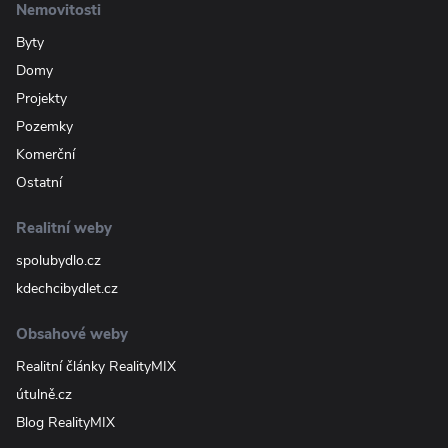
Nemovitosti
Byty
Domy
Projekty
Pozemky
Komerční
Ostatní
Realitní weby
spolubydlo.cz
kdechcibydlet.cz
Obsahové weby
Realitní články RealityMIX
útulně.cz
Blog RealityMIX