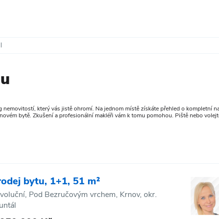
l
lu
nemovitostí, který vás jistě ohromí. Na jednom místě získáte přehled o kompletní nab
 novém bytě. Zkušení a profesionální makléři vám k tomu pomohou. Piště nebo volejt
rodej bytu, 1+1, 51 m²
voluční, Pod Bezručovým vrchem, Krnov, okr.
untál