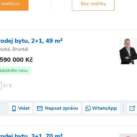
 realitkou
Bez realitky
rodej bytu, 2+1, 49 m²
ouhá, Bruntál
 590 000 Kč
Nabídněte cenu
5 / 6
Volat
Napsat zprávu
WhatsApp
rodej bytu, 3+1, 70 m²