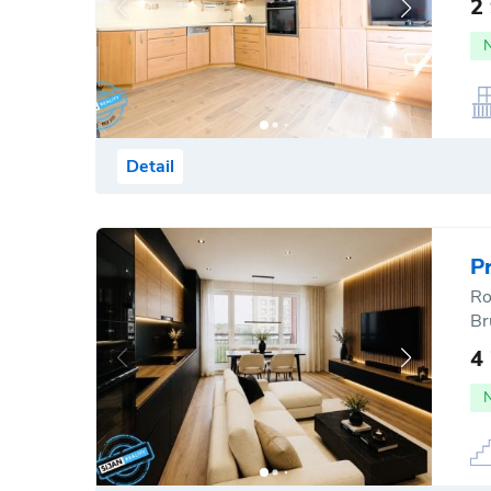
2
Detail
P
Ro
Br
4