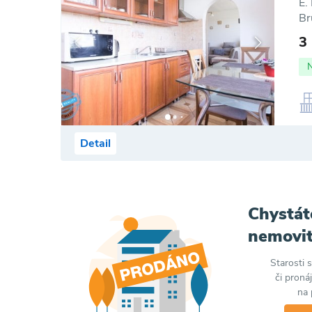
E.
Br
3
Detail
Chystát
nemovit
Starosti 
či proná
na 