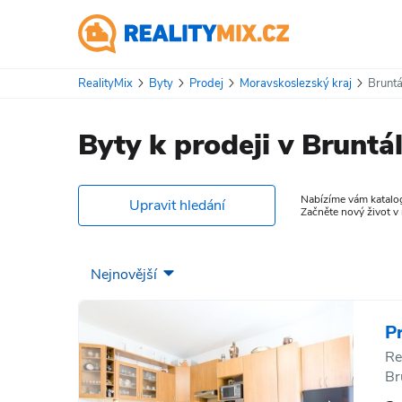
RealityMix
Byty
Prodej
Moravskoslezský kraj
Bruntá
Byty k prodeji v Bruntá
Nabízíme vám katalog 
Upravit hledání
Začněte nový život v
P
Re
Br