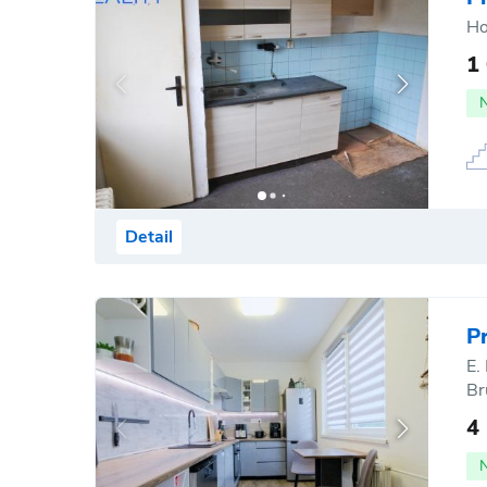
Ho
1
Detail
P
E.
Br
4