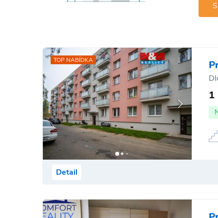
S
TOP NABÍDKA
P
Dl
1
Detail
P