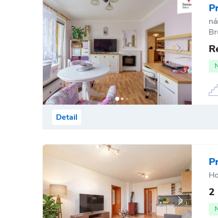
P
ná
Br
R
Detail
P
Ho
2