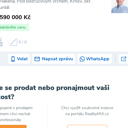
 Hakena, Pod Bezručovým vrchem, Krnov, okr.
untál
 590 000 Kč
Nabídněte cenu
6 / 8
Volat
Napsat zprávu
WhatsApp
e se prodat nebo pronajmout vaši
ost?
spojené s prodejem
Chci využít soukromé inzerce
jmem chci nechat
na portálu RealityMIX.cz
profesionály