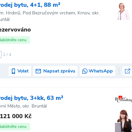
rodej bytu, 4+1, 88 m²
m. Hrdinů, Pod Bezručovým vrchem, Krnov, okr.
untál
ezervováno
Nabídněte cenu
2 / 4
Volat
Napsat zprávu
WhatsApp
rodej bytu, 3+kk, 63 m²
rní Město, okr. Bruntál
 121 000 Kč
Nabídněte cenu