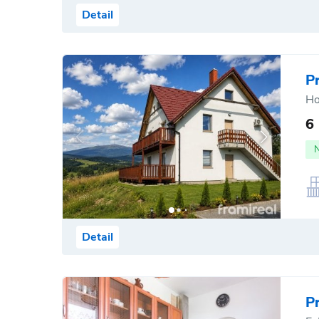
Detail
P
Ho
6
Detail
P