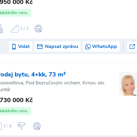
 950 000 Kč
Nabídněte cenu
3 / 3
Volat
Napsat zprávu
WhatsApp
rodej bytu, 4+kk, 73 m²
oseveltova, Pod Bezručovým vrchem, Krnov, okr.
untál
 730 000 Kč
Nabídněte cenu
3 / 8