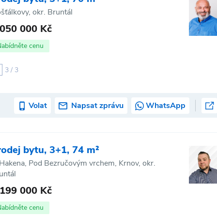
šťálkovy, okr. Bruntál
 050 000 Kč
Nabídněte cenu
3 / 3
Volat
Napsat zprávu
WhatsApp
rodej bytu, 3+1, 74 m²
 Hakena, Pod Bezručovým vrchem, Krnov, okr.
untál
 199 000 Kč
Nabídněte cenu