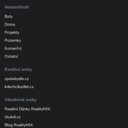
Nemovitosti
Byty
Domy
Projekty
Pozemky
Komerční
Ostatní
Realitní weby
spolubydlo.cz
kdechcibydlet.cz
Obsahové weby
Realitní články RealityMIX
útulně.cz
Blog RealityMIX