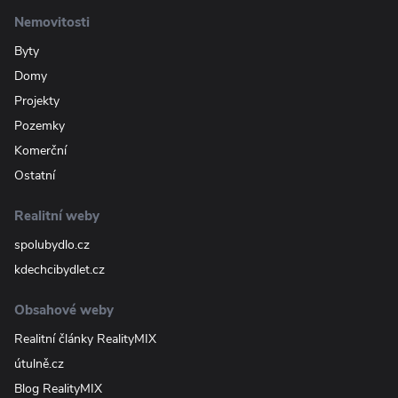
Nemovitosti
Byty
Domy
Projekty
Pozemky
Komerční
Ostatní
Realitní weby
spolubydlo.cz
kdechcibydlet.cz
Obsahové weby
Realitní články RealityMIX
útulně.cz
Blog RealityMIX