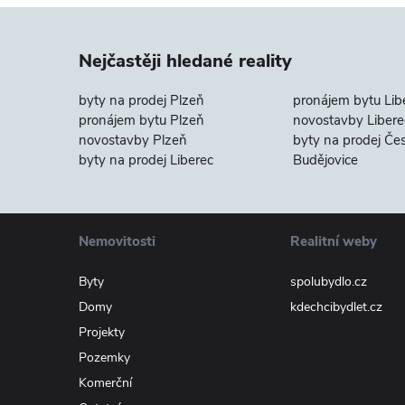
Nejčastěji hledané reality
byty na prodej Plzeň
pronájem bytu Lib
pronájem bytu Plzeň
novostavby Libere
novostavby Plzeň
byty na prodej Če
byty na prodej Liberec
Budějovice
Nemovitosti
Realitní weby
Byty
spolubydlo.cz
Domy
kdechcibydlet.cz
Projekty
Pozemky
Komerční