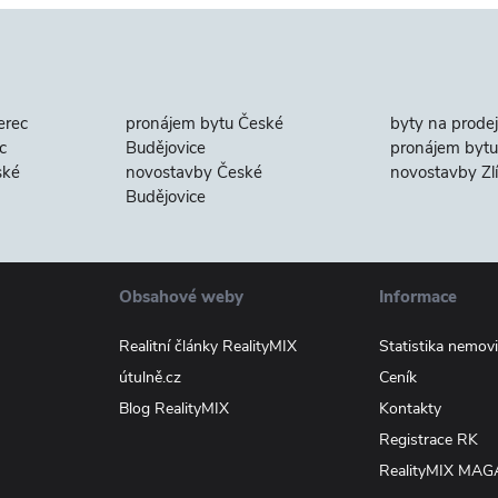
erec
pronájem bytu České
byty na prodej
c
Budějovice
pronájem bytu 
ské
novostavby České
novostavby Zl
Budějovice
Obsahové weby
Informace
Realitní články RealityMIX
Statistika nemovi
útulně.cz
Ceník
Blog RealityMIX
Kontakty
Registrace RK
RealityMIX MAG