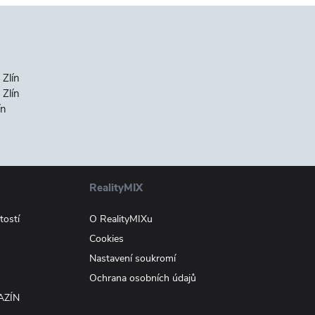
 Zlín
Zlín
ín
RealityMIX
tostí
O RealityMIXu
Cookies
Nastavení soukromí
Ochrana osobních údajů
AZÍN