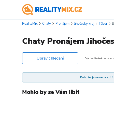
RealityMix
Chaty
Pronájem
Jihočeský kraj
Tábor
B
Chaty Pronájem Jihočes
Upravit hledání
Vyhledávání nemovitos
Bohužel jsme nenalezli žá
Mohlo by se Vám líbit