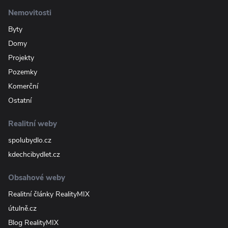
Nemovitosti
Byty
Domy
Projekty
Pozemky
Komerční
Ostatní
Realitní weby
spolubydlo.cz
kdechcibydlet.cz
Obsahové weby
Realitní články RealityMIX
útulně.cz
Blog RealityMIX