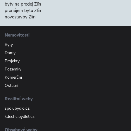
byty na prodej Zlín
pronájem bytu Zlín
novostavby Zlín
Nemovitosti
Byty
Domy
Projekty
Pozemky
Komerční
Ostatní
Realitní weby
spolubydlo.cz
kdechcibydlet.cz
Obsahové weby