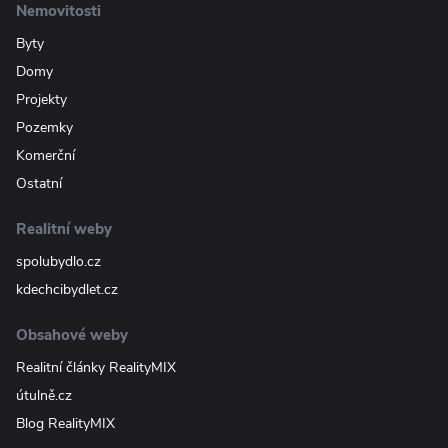
Nemovitosti
Byty
Domy
Projekty
Pozemky
Komerční
Ostatní
Realitní weby
spolubydlo.cz
kdechcibydlet.cz
Obsahové weby
Realitní články RealityMIX
útulně.cz
Blog RealityMIX