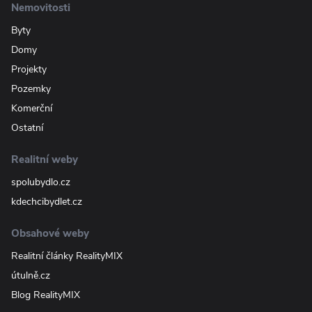
Nemovitosti
Byty
Domy
Projekty
Pozemky
Komerční
Ostatní
Realitní weby
spolubydlo.cz
kdechcibydlet.cz
Obsahové weby
Realitní články RealityMIX
útulně.cz
Blog RealityMIX