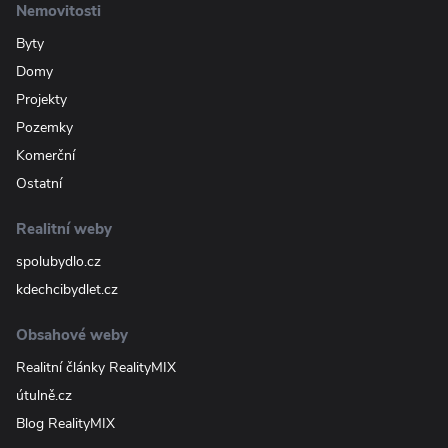
Nemovitosti
Byty
Domy
Projekty
Pozemky
Komerční
Ostatní
Realitní weby
spolubydlo.cz
kdechcibydlet.cz
Obsahové weby
Realitní články RealityMIX
útulně.cz
Blog RealityMIX