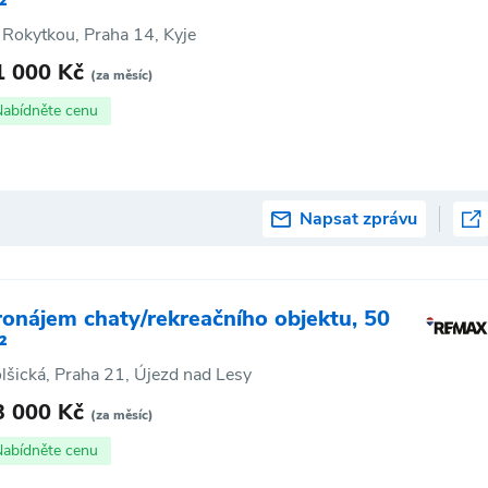
²
 Rokytkou, Praha 14, Kyje
1 000 Kč
(za měsíc)
Nabídněte cenu
Napsat zprávu
ronájem chaty/rekreačního objektu, 50
²
lšická, Praha 21, Újezd nad Lesy
3 000 Kč
(za měsíc)
Nabídněte cenu