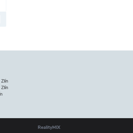
 Zlín
Zlín
ín
RealityMIX