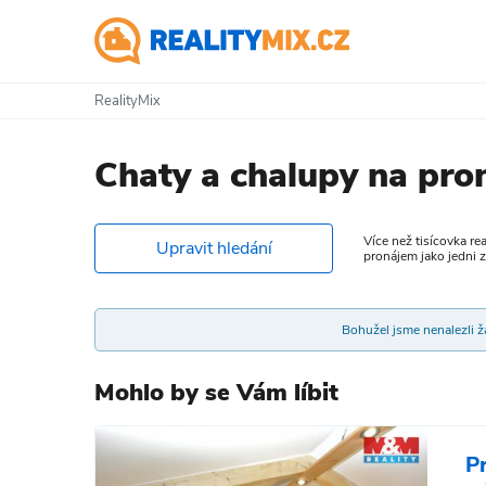
RealityMix
Chaty a chalupy na pro
Více než tisícovka re
Upravit hledání
pronájem jako jedni 
Bohužel jsme nenalezli žá
Mohlo by se Vám líbit
P