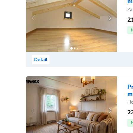
m
Za
2
Detail
P
m
Ho
2