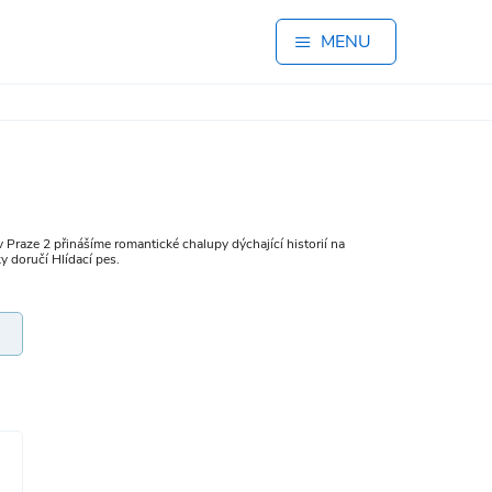
MENU
v Praze 2 přinášíme romantické chalupy dýchající historií na
y doručí Hlídací pes.