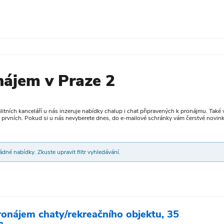
nájem v Praze 2
alitních kanceláří u nás inzeruje nabídky chalup i chat připravených k pronájmu. Také 
z prvních. Pokud si u nás nevyberete dnes, do e-mailové schránky vám čerstvé novink
dné nabídky. Zkuste upravit filtr vyhledávání.
ronájem chaty/rekreačního objektu, 35