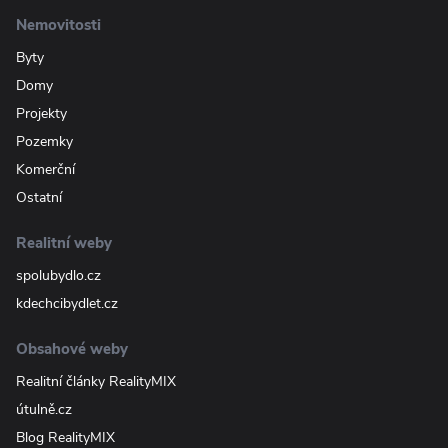
Nemovitosti
Byty
Domy
Projekty
Pozemky
Komerční
Ostatní
Realitní weby
spolubydlo.cz
kdechcibydlet.cz
Obsahové weby
Realitní články RealityMIX
útulně.cz
Blog RealityMIX