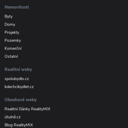
Nemovitosti
Byty
Domy
Projekty
Pozemky
Komerční
Ostatní
Realitní weby
spolubydlo.cz
kdechcibydlet.cz
Obsahové weby
Realitní články RealityMIX
útulně.cz
Blog RealityMIX