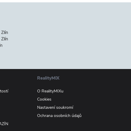
 Zlín
Zlín
ín
RealityMIX
tostí
O RealityMIXu
Cookies
Nastavení soukromí
Ochrana osobních údajů
AZÍN