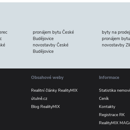
erec
pronájem bytu České
byty na prodej
c
Budějovice
pronájem bytu 
ské
novostavby České
novostavby Zl
Budějovice
Obsahové weby
Informace
Realitní články RealityMIX
Statistika nemovi
útulně.cz
Ceník
Blog RealityMIX
Kontakty
Registrace RK
RealityMIX MAG