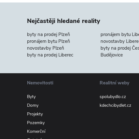
Nejčastěji hledané reality
byty na prodej Plzeň
pronájem bytu Lib
pronájem bytu Plzeň
novostavby Libere
novostavby Plzeň
byty na prodej Če
byty na prodej Liberec
Budějovice
Nemovitosti
Realitní weby
Byty
spolubydlo.cz
Domy
kdechcibydlet.cz
Projekty
Pozemky
Komerční