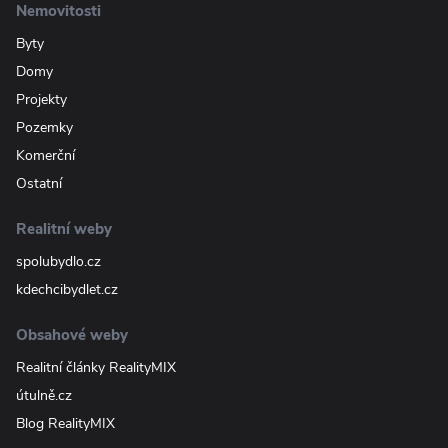
Nemovitosti
Byty
Domy
Projekty
Pozemky
Komerční
Ostatní
Realitní weby
spolubydlo.cz
kdechcibydlet.cz
Obsahové weby
Realitní články RealityMIX
útulně.cz
Blog RealityMIX