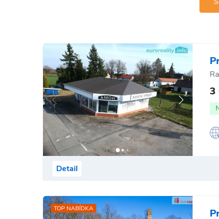
S
P
Ra
3
Detail
TOP NABÍDKA
P