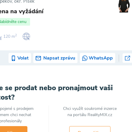
pekov, okr. Písek
ena na vyžádání
Nabídněte cenu
2
120 m
Volat
Napsat zprávu
WhatsApp
e se prodat nebo pronajmout vaši
ost?
spojené s prodejem
Chci využít soukromé inzerce
jmem chci nechat
na portálu RealityMIX.cz
profesionály