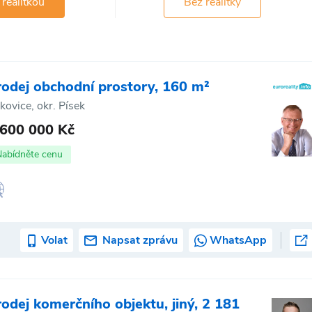
 realitkou
Bez realitky
rodej obchodní prostory, 160 m²
kovice, okr. Písek
 600 000 Kč
Nabídněte cenu
Volat
Napsat zprávu
WhatsApp
rodej komerčního objektu, jiný, 2 181