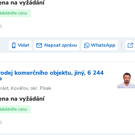
ena na vyžádání
Nabídněte cenu
Volat
Napsat zprávu
WhatsApp
rodej komerčního objektu, jiný, 6 244
²
rást, Kovářov, okr. Písek
ena na vyžádání
Nabídněte cenu