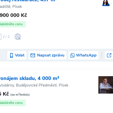
adiště, Písek
 900 000 Kč
Nabídněte cenu
2 / 2
Volat
Napsat zprávu
WhatsApp
ronájem skladu, 4 000 m²
Vodárny, Budějovické Předměstí, Písek
5 Kč
2
(za m
/měsíc)
Nabídněte cenu