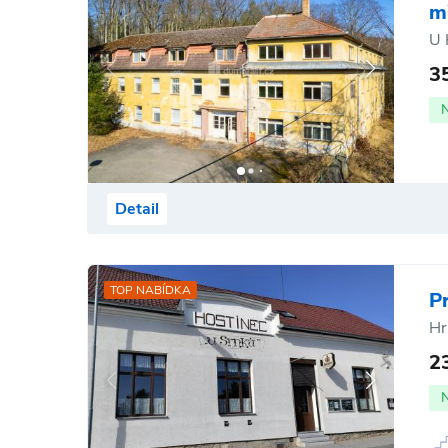
m
U 
3
Detail
TOP NABÍDKA
P
Hr
2