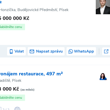
²
Honzíčka, Budějovické Předměstí, Písek
5 000 000 Kč
Nabídněte cenu
Volat
Napsat zprávu
WhatsApp
ronájem restaurace, 497 m²
adiště, Písek
3 000 Kč
(za měsíc)
Nabídněte cenu
2 / 2