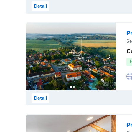
Detail
P
Se
C
Detail
P