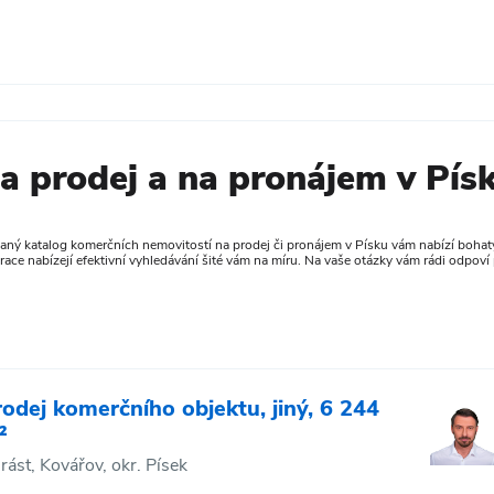
a prodej a na pronájem v Pís
vaný katalog komerčních nemovitostí na prodej či pronájem v Písku vám nabízí bohatý
race nabízejí efektivní vyhledávání šité vám na míru. Na vaše otázky vám rádi odpoví 
rodej komerčního objektu, jiný, 6 244
²
rást, Kovářov, okr. Písek