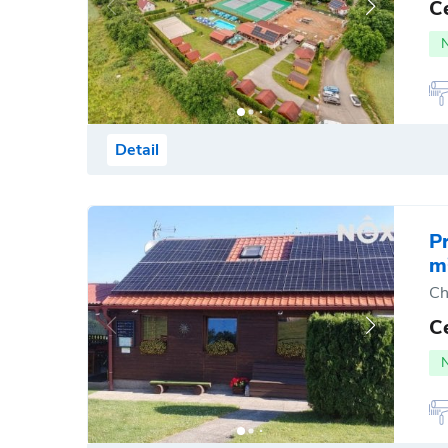
C
Detail
P
m
Ch
C