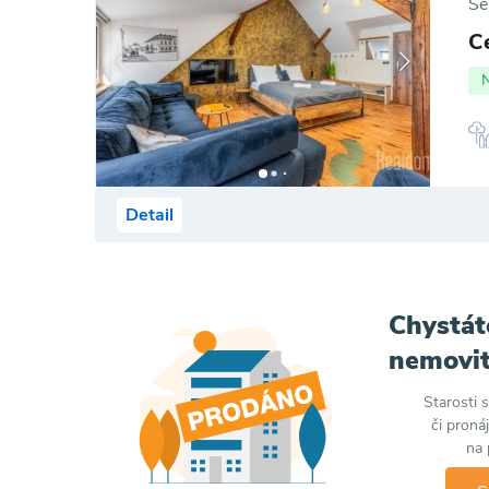
Se
C
Detail
Chystát
nemovit
Starosti 
či proná
na 