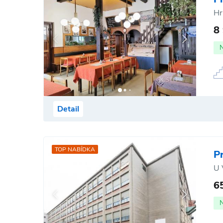
Hr
8
Detail
TOP NABÍDKA
P
U 
6