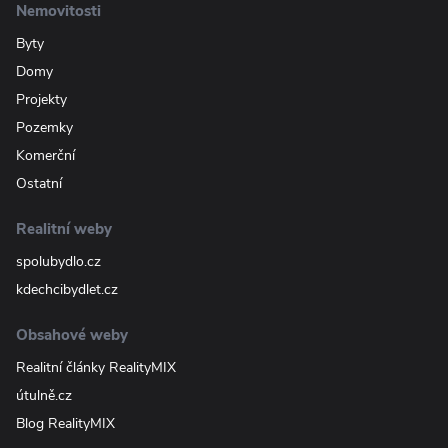
Nemovitosti
Byty
Domy
Projekty
Pozemky
Komerční
Ostatní
Realitní weby
spolubydlo.cz
kdechcibydlet.cz
Obsahové weby
Realitní články RealityMIX
útulně.cz
Blog RealityMIX