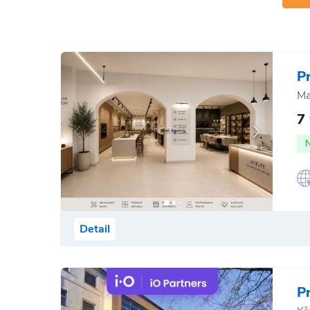
P
Ma
7
Detail
P