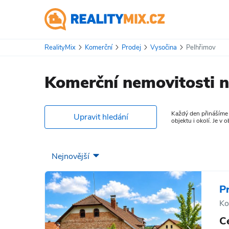
RealityMix
Komerční
Prodej
Vysočina
Pelhřimov
Komerční nemovitosti n
Každý den přinášíme n
Upravit hledání
objektu i okolí. Je v
P
Ko
C