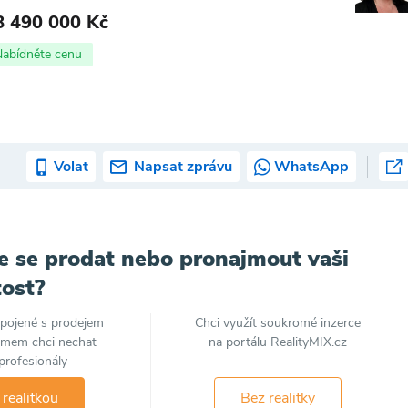
8 490 000 Kč
Nabídněte cenu
Volat
Napsat zprávu
WhatsApp
e se prodat nebo pronajmout vaši
ost?
spojené s prodejem
Chci využít soukromé inzerce
jmem chci nechat
na portálu RealityMIX.cz
profesionály
 realitkou
Bez realitky