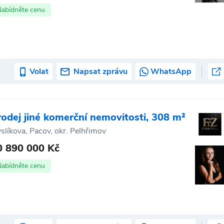
Nabídněte cenu
Volat
Napsat zprávu
WhatsApp
rodej jiné komerční nemovitosti, 308 m²
slíkova, Pacov, okr. Pelhřimov
0 890 000 Kč
Nabídněte cenu