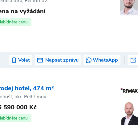
emešnická, Pelhřimov
ena na vyžádání
Nabídněte cenu
Volat
Napsat zprávu
WhatsApp
rodej hotel, 474 m²
tohošť, okr. Pelhřimov
6 590 000 Kč
Nabídněte cenu