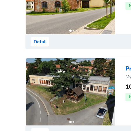
Detail
P
My
1