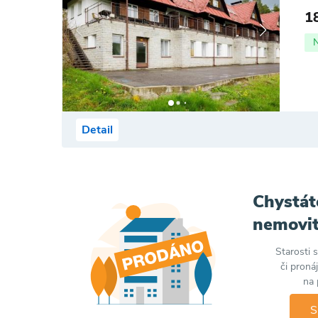
1
Detail
Chystát
nemovit
Starosti 
či proná
na 
S