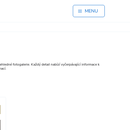
MENU
hledné fotogalerie. Každý detail nabízí vyčerpávající informace k
mací.