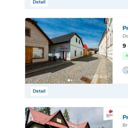
Detail
P
Do
9
Detail
P
Br