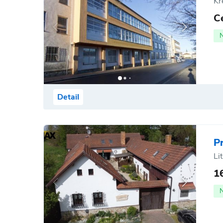
Kř
C
Detail
P
Li
1