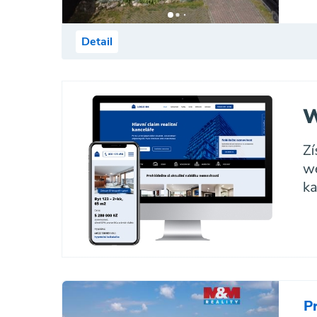
Detail
P