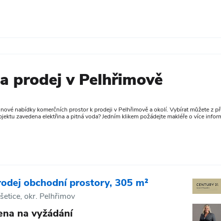
a prodej v Pelhřimově
ové nabídky komerčních prostor k prodeji v Pelhřimově a okolí. Vybírat můžete z pře
 objektu zavedena elektřina a pitná voda? Jedním klikem požádejte makléře o více infor
rodej obchodní prostory, 305 m²
šetice, okr. Pelhřimov
ena na vyžádání