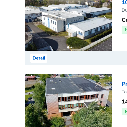
1
Du
C
Detail
P
To
1