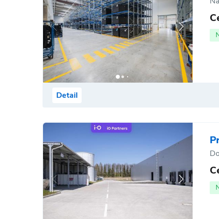
Ná
C
Detail
P
Do
C