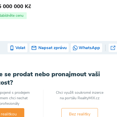
5 000 000 Kč
Nabídněte cenu
Volat
Napsat zprávu
WhatsApp
e se prodat nebo pronajmout vaši
ost?
spojené s prodejem
Chci využít soukromé inzerce
jmem chci nechat
na portálu RealityMIX.cz
profesionály
 realitkou
Bez realitky