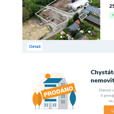
2
Detail
Chystát
nemovit
Starosti 
či proná
na 
S