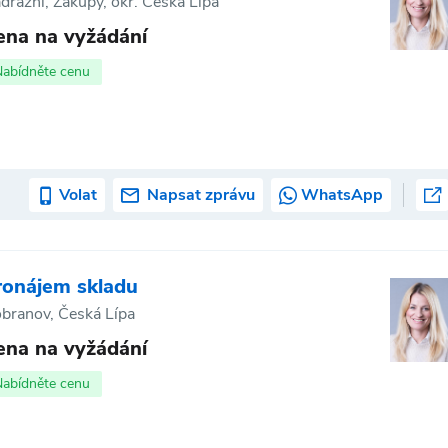
dražní, Zákupy, okr. Česká Lípa
ena na vyžádání
Nabídněte cenu
Volat
Napsat zprávu
WhatsApp
ronájem skladu
branov, Česká Lípa
ena na vyžádání
Nabídněte cenu