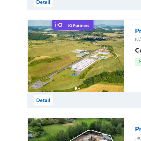
Detail
P
Ná
C
Detail
P
Já