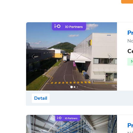
P
No
C
Detail
P