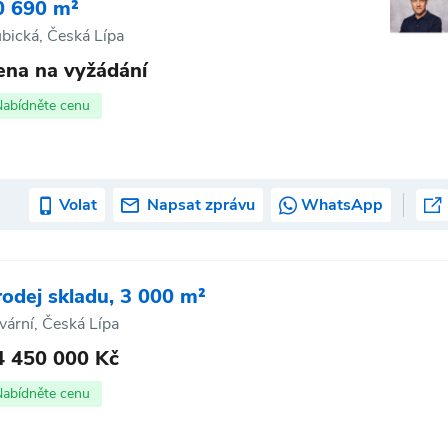
0 690 m²
bická, Česká Lípa
ena na vyžádání
Nabídněte cenu
Volat
Napsat zprávu
WhatsApp
rodej skladu, 3 000 m²
vární, Česká Lípa
4 450 000 Kč
Nabídněte cenu