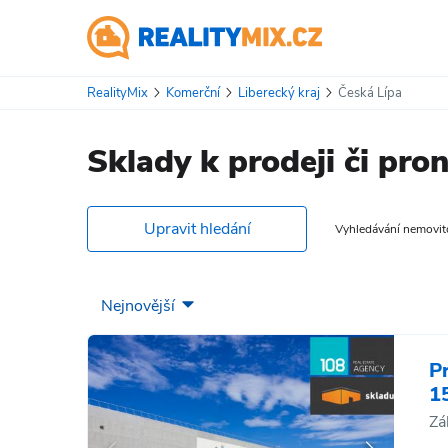
RealityMix
Komerční
Liberecký kraj
Česká Lípa
Sklady k prodeji či pro
Upravit hledání
Vyhledávání nemovitos
P
1
Zá