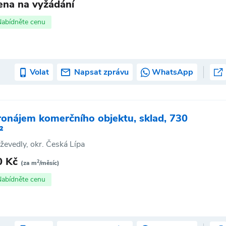
ena na vyžádání
Nabídněte cenu
Volat
Napsat zprávu
WhatsApp
ronájem komerčního objektu, sklad, 730
²
íževedly, okr. Česká Lípa
0 Kč
2
(za m
/měsíc)
Nabídněte cenu