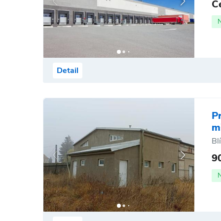
C
Detail
P
m
Bl
9