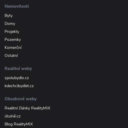
Nemovitosti
Byty
Domy
Projekty
Pozemky
Komerční
Ostatní
Realitní weby
spolubydlo.cz
kdechcibydlet.cz
Obsahové weby
Realitní články RealityMIX
útulně.cz
Blog RealityMIX