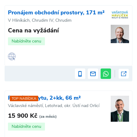
Pronájem obchodní prostory, 171 m²
V Hliníkách, Chrudim IV, Chrudim
Cena na vyžádání
Nabídněte cenu
Pronájem bytu, 2+kk, 66 m²
TOP NABÍDKA
Václavské náměstí, Letohrad, okr. Ústí nad Orlicí
15 900 Kč
(za měsíc)
Nabídněte cenu