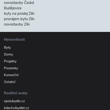
novostavby České
Budějovice
byty na prodej Zlín
pronájem bytu Zlín
novostavby Zlín
Nemovitosti
Byty
Domy
Projekty
Pozemky
Komerční
Ostatní
Realitní weby
spolubydlo.cz
kdechcibydlet.cz