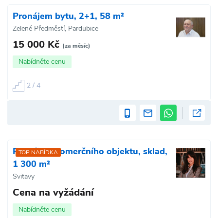
Pronájem bytu, 2+1, 58 m²
Zelené Předměstí, Pardubice
15 000 Kč
(za měsíc)
Nabídněte cenu
2 / 4
Pronájem komerčního objektu, sklad,
TOP NABÍDKA
1 300 m²
Svitavy
Cena na vyžádání
Nabídněte cenu