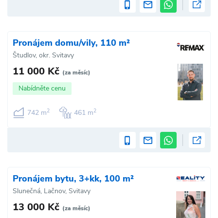
Pronájem domu/vily, 110 m²
Študlov, okr. Svitavy
11 000 Kč
(za měsíc)
Nabídněte cenu
2
2
742 m
461 m
Pronájem bytu, 3+kk, 100 m²
Slunečná, Lačnov, Svitavy
13 000 Kč
(za měsíc)