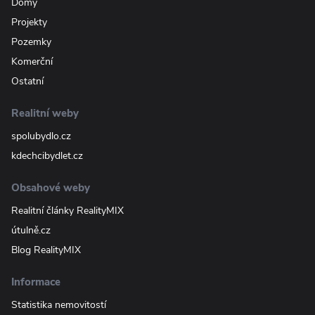
Domy
Projekty
Pozemky
Komerční
Ostatní
Realitní weby
spolubydlo.cz
kdechcibydlet.cz
Obsahové weby
Realitní články RealityMIX
útulně.cz
Blog RealityMIX
Informace
Statistika nemovitostí