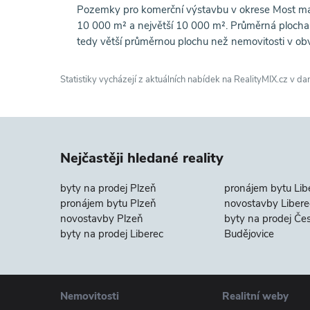
Pozemky pro komerční výstavbu v okrese Most ma
10 000 m² a největší 10 000 m². Průměrná plocha 
tedy větší průměrnou plochu než nemovitosti v ob
Statistiky vycházejí z aktuálních nabídek na RealityMIX.cz v da
Nejčastěji hledané reality
byty na prodej Plzeň
pronájem bytu Lib
pronájem bytu Plzeň
novostavby Libere
novostavby Plzeň
byty na prodej Če
byty na prodej Liberec
Budějovice
Nemovitosti
Realitní weby