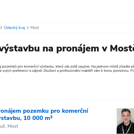
Ústecký kraj
Most
výstavbu na pronájem v Most
 pozemků pro komerční výstavbu, který vás jistě zaujme. Na jednom místě získáte př
e svých preferencí a zájmů! Zkušení a profesionální makléři vám k tomu pomohou. Piš
ronájem pozemku pro komerční
ýstavbu, 10 000 m²
uš, Most