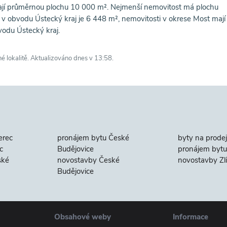
jí průměrnou plochu 10 000 m². Nejmenší nemovitost má plochu
v obvodu Ústecký kraj je 6 448 m², nemovitosti v okrese Most mají
vodu Ústecký kraj.
né lokalitě. Aktualizováno dnes v 13:58.
erec
pronájem bytu České
byty na prodej
c
Budějovice
pronájem bytu 
ské
novostavby České
novostavby Zl
Budějovice
Obsahové weby
Informace