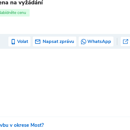
ena na vyžádání
Nabídněte cenu
Volat
Napsat zprávu
WhatsApp
avbu v okrese Most?