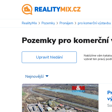
RealityMix
Pozemky
Pronájem
pro komerční výstavbu
Pozemky pro komerční 
Nabízíme vám katalog
Upravit hledání
vybrat ten pravý podl
P
v
So