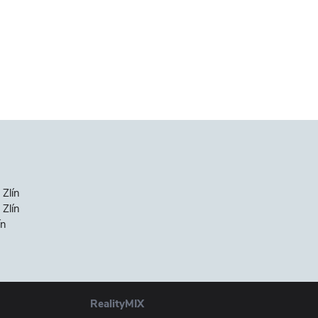
 Zlín
Zlín
ín
RealityMIX