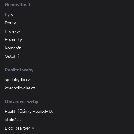
Nemovitosti
Byty
Domy
Projekty
Pozemky
Komerční
Ostatní
Realitní weby
spolubydlo.cz
kdechcibydlet.cz
Obsahové weby
Realitní články RealityMIX
útulně.cz
Blog RealityMIX