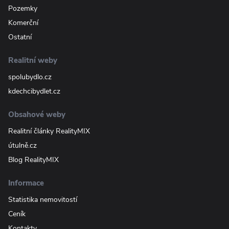
Pozemky
Komerční
Ostatní
Realitní weby
spolubydlo.cz
kdechcibydlet.cz
Obsahové weby
Realitní články RealityMIX
útulně.cz
Blog RealityMIX
Informace
Statistika nemovitostí
Ceník
Kontakty