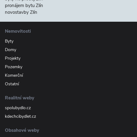
pronájem bytu Zlín
novostavby Zlín
Nemovitosti
Byty
Domy
Projekty
Pozemky
Komerční
Ostatní
Realitní weby
spolubydlo.cz
kdechcibydlet.cz
Obsahové weby