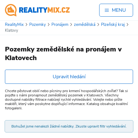
MENU
RealityMix
Pozemky
Pronájem
zemědělská
Plzeňský kraj
Klatovy
Pozemky zemědělské na pronájem v
Klatovech
Upravit hledání
Chcete pěstovat obilí nebo pícniny pro krmení hospodářských zvířat? Tak si
pojďte s námi pronajmout zemědělský pozemek v Klatovech. Všechny
dostupné nabídky filtrace nabízejí rychlé vyhledávání. Volejte nebo pište
makléři, který vám poskytne doplňující informace. Katalog obsahuje kvalitní
fotogalerii.
Bohužel jsme nenalezli žádné nabídky. Zkuste upravit filtr vyhledávání.