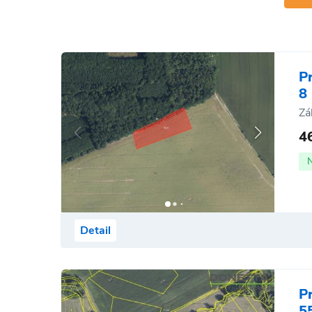
P
8
Zá
4
Detail
P
5