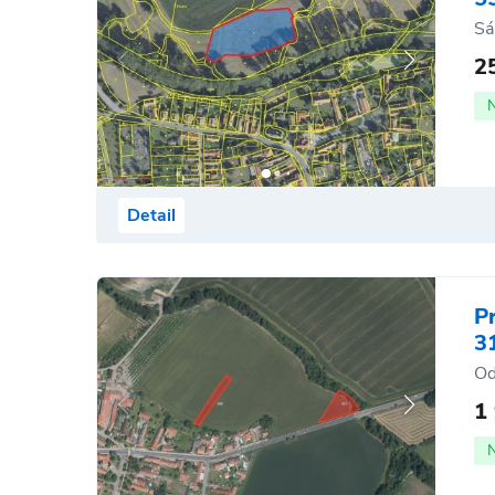
Sá
2
Detail
P
3
Od
1