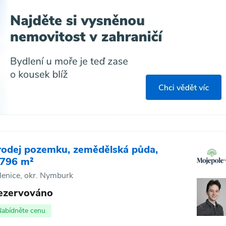
rodej pozemku, zemědělská půda,
 796 m²
lenice, okr. Nymburk
ezervováno
Nabídněte cenu