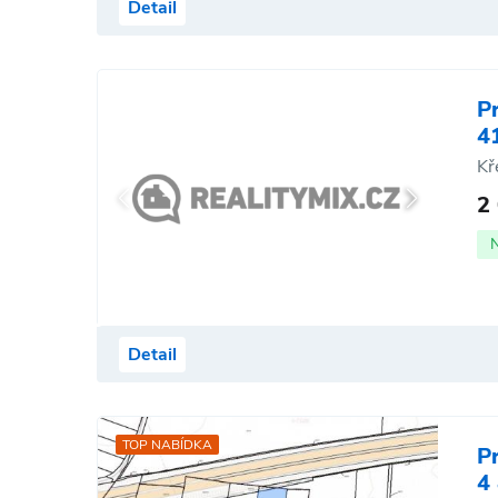
Detail
P
4
Kř
2
Detail
TOP NABÍDKA
P
4