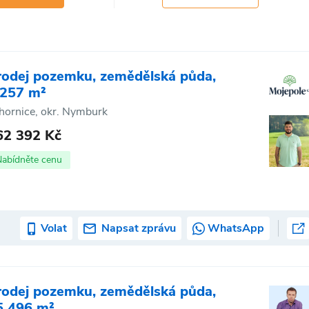
rodej pozemku, zemědělská půda,
 257 m²
hornice, okr. Nymburk
62 392 Kč
Nabídněte cenu
Volat
Napsat zprávu
WhatsApp
rodej pozemku, zemědělská půda,
5 496 m²