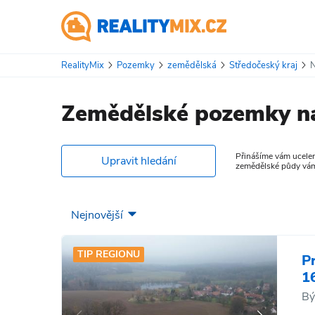
RealityMix
Pozemky
zemědělská
Středočeský kraj
Zemědělské pozemky na
Přinášíme vám ucelen
Upravit hledání
zemědělské půdy vám n
TIP REGIONU
P
1
Bý