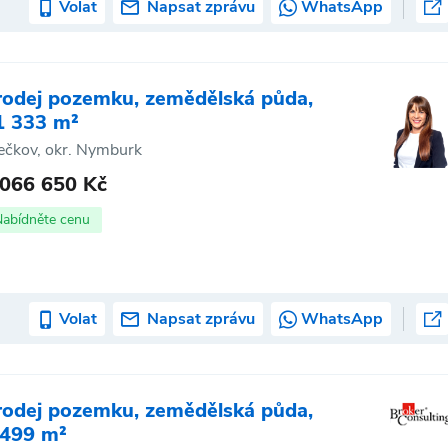
Volat
Napsat zprávu
WhatsApp
rodej pozemku, zemědělská půda,
1 333 m²
ečkov, okr. Nymburk
 066 650 Kč
Nabídněte cenu
Volat
Napsat zprávu
WhatsApp
rodej pozemku, zemědělská půda,
 499 m²