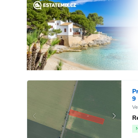
P
9
Ve
R