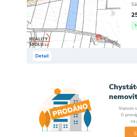
Sá
2
Detail
Chystát
nemovit
Starosti 
či proná
na 
S