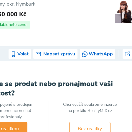
ny, okr. Nymburk
50 000 Kč
Nabídněte cenu
Volat
Napsat zprávu
WhatsApp
e se prodat nebo pronajmout vaši
ost?
spojené s prodejem
Chci využít soukromé inzerce
jmem chci nechat
na portálu RealityMIX.cz
profesionály
 realitkou
Bez realitky