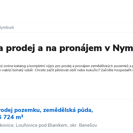
Nymburk
 prodej a na pronájem v Ny
ý online katalog a kompletní výpis pro prodej a pronájem zemědělských pozemků a 
abízí bohatý výběr. Chcete začít pěstovat obílí nebo kukuřici? Začněte hospodařit u
rodej pozemku, zemědělská půda,
6 724 m²
kovice, Louňovice pod Blaníkem, okr. Benešov