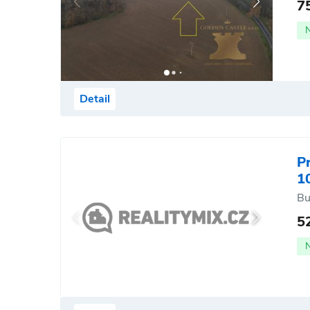
7
Detail
P
1
Bu
5