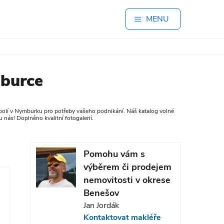
MENU
mburce
polí v Nymburku pro potřeby vašeho podnikání. Náš katalog volné
 nás! Doplněno kvalitní fotogalerií.
Pomohu vám s
výběrem či prodejem
nemovitosti v okrese
Benešov
Jan Jordák
Kontaktovat makléře