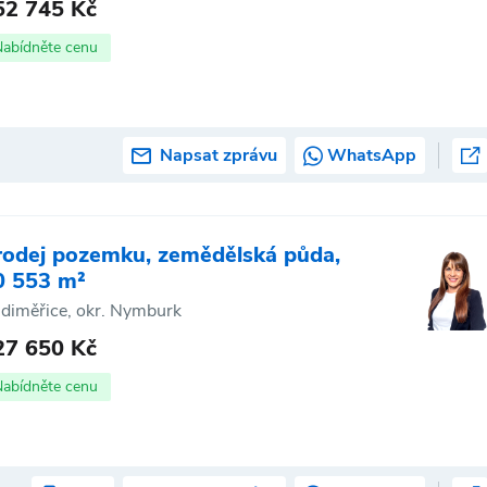
52 745 Kč
Nabídněte cenu
Napsat zprávu
WhatsApp
rodej pozemku, zemědělská půda,
0 553 m²
diměřice, okr. Nymburk
27 650 Kč
Nabídněte cenu