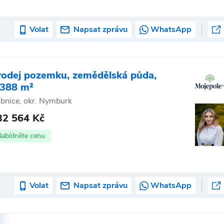
Volat
Napsat zprávu
WhatsApp
rodej pozemku, zemědělská půda,
 388 m²
bnice, okr. Nymburk
32 564 Kč
Nabídněte cenu
Volat
Napsat zprávu
WhatsApp