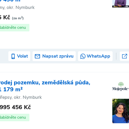
ny, okr. Nymburk
5 Kč
2
(za m
)
Nabídněte cenu
Volat
Napsat zprávu
WhatsApp
rodej pozemku, zemědělská půda,
1 179 m²
řepsy, okr. Nymburk
 995 456 Kč
Nabídněte cenu