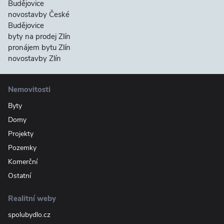
Budějovice
novostavby České
Budějovice
byty na prodej Zlín
pronájem bytu Zlín
novostavby Zlín
Nemovitosti
Byty
Domy
Projekty
Pozemky
Komerční
Ostatní
Realitní weby
spolubydlo.cz