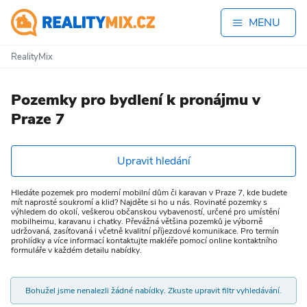
MENU
RealityMix
Pozemky pro bydlení k pronájmu v
Praze 7
Upravit hledání
Hledáte pozemek pro moderní mobilní dům či karavan v Praze 7, kde budete
mít naprosté soukromí a klid? Najděte si ho u nás. Rovinaté pozemky s
výhledem do okolí, veškerou občanskou vybaveností, určené pro umístění
mobilheimu, karavanu i chatky. Převážná většina pozemků je výborně
udržovaná, zasíťovaná i včetně kvalitní příjezdové komunikace. Pro termín
prohlídky a více informací kontaktujte makléře pomocí online kontaktního
formuláře v každém detailu nabídky.
Bohužel jsme nenalezli žádné nabídky. Zkuste upravit filtr vyhledávání.