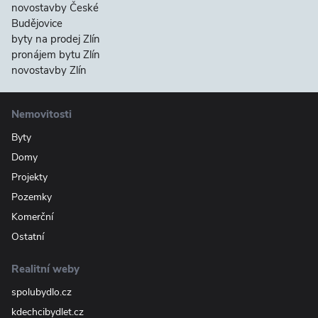
novostavby České
Budějovice
byty na prodej Zlín
pronájem bytu Zlín
novostavby Zlín
Nemovitosti
Byty
Domy
Projekty
Pozemky
Komerční
Ostatní
Realitní weby
spolubydlo.cz
kdechcibydlet.cz