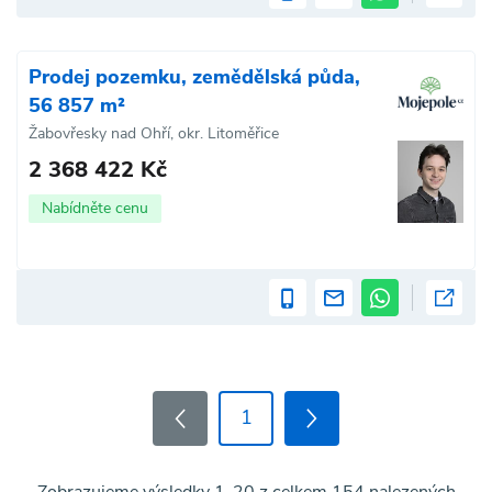
Prodej pozemku, zemědělská půda,
56 857 m²
Žabovřesky nad Ohří, okr. Litoměřice
2 368 422 Kč
Nabídněte cenu
1
Zobrazujeme výsledky 1-20 z celkem 154 nalezených