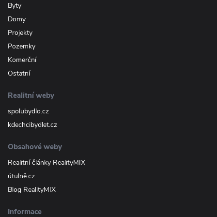
Byty
Domy
Projekty
Pozemky
Komerční
Ostatní
Realitní weby
spolubydlo.cz
kdechcibydlet.cz
Obsahové weby
Realitní články RealityMIX
útulně.cz
Blog RealityMIX
Informace