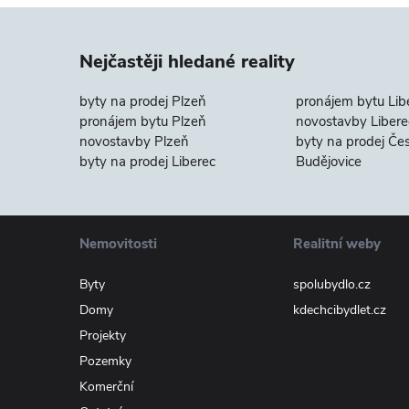
Nejčastěji hledané reality
byty na prodej Plzeň
pronájem bytu Lib
pronájem bytu Plzeň
novostavby Libere
novostavby Plzeň
byty na prodej Če
byty na prodej Liberec
Budějovice
Nemovitosti
Realitní weby
Byty
spolubydlo.cz
Domy
kdechcibydlet.cz
Projekty
Pozemky
Komerční