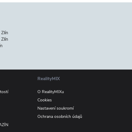
 Zlín
Zlín
ín
RealityMIX
tostí
O RealityMIXu
Cookies
Nastavení soukromí
Ochrana osobních údajů
AZÍN