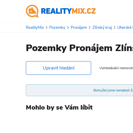
RealityMix
Pozemky
Pronájem
Zlínský kraj
Uherské 
Pozemky Pronájem Zlíns
Upravit hledání
Vyhledávání nemovitos
Bohužel jsme nenalezli žá
Mohlo by se Vám líbit