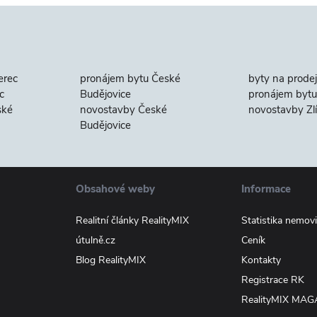
erec
pronájem bytu České
byty na prodej
c
Budějovice
pronájem bytu 
ské
novostavby České
novostavby Zl
Budějovice
Obsahové weby
Informace
Realitní články RealityMIX
Statistika nemovi
útulně.cz
Ceník
Blog RealityMIX
Kontakty
Registrace RK
RealityMIX MAG