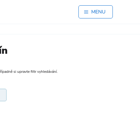
MENU
ín
padně si upravte filtr vyhledávání.